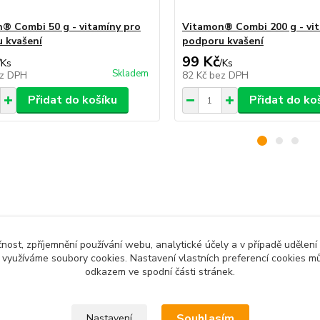
® Combi 50 g - vitamíny pro
Vitamon® Combi 200 g - vi
 kvašení
podporu kvašení
99 Kč
/
Ks
/
Ks
Skladem
z DPH
82 Kč
bez DPH
Přidat do košíku
Přidat do ko
zařazeno v kategoriích
čnost, zpříjemnění používání webu, analytické účely a v případě udělení
 kvasnice a kvasnice
Víno, cider a medovina
Kvas
y využíváme soubory cookies. Nastavení vlastních preferencí cookies mů
odkazem ve spodní části stránek.
Souhlasím
Nastavení