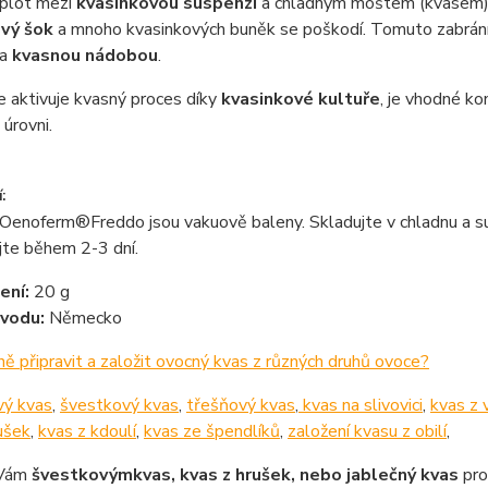
plot mezi
kvasinkovou suspenzí
a chladným moštem (kvasem) n
vý šok
a mnoho kvasinkových buněk se poškodí. Tomuto zabrání
 a
kvasnou nádobou
.
e aktivuje kvasný proces díky
kvasinkové kultuře
, je vhodné ko
úrovni.
:
 Oenoferm®Freddo jsou vakuově baleny. Skladujte v chladnu a s
jte během 2-3 dní.
ení:
20 g
vodu:
Německo
ně připravit a založit ovocný kvas z různých druhů ovoce?
ý kvas
,
švestkový kvas
,
třešňový kvas
,
kvas na slivovici
,
kvas z v
ušek
,
kvas z kdoulí
,
kvas ze špendlíků
,
založení kvasu z obilí
,
 Vám
švestkovým
kvas, kvas z hrušek, nebo jablečný kvas
pro