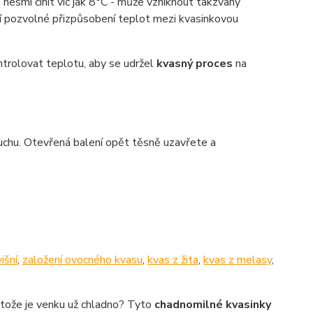
esmí činit víc jak 8°C - může vzniknout takzvaný
 pozvolné přizpůsobení teplot mezi kvasinkovou
ntrolovat teplotu, aby se udržel
kvasný proces
na
uchu. Otevřená balení opět těsně uzavřete a
išní
,
založení ovocného kvasu
,
kvas z žita
,
kvas z melasy
,
tože je venku už chladno? Tyto
chadnomilné kvasinky