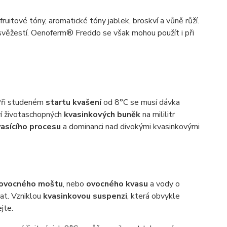
ruitové tóny, aromatické tóny jablek, broskví a vůně růží.
svěžestí. Oenoferm® Freddo se však mohou použít i při
 Při studeném
startu kvašení
od 8°C se musí dávka
ví životaschopných
kvasinkových buněk
na mililitr
asícího procesu
a dominanci nad divokými kvasinkovými
ovocného moštu
, nebo
ovocného kvasu
a vody o
at. Vzniklou
kvasinkovou suspenzi
, která obvykle
jte.