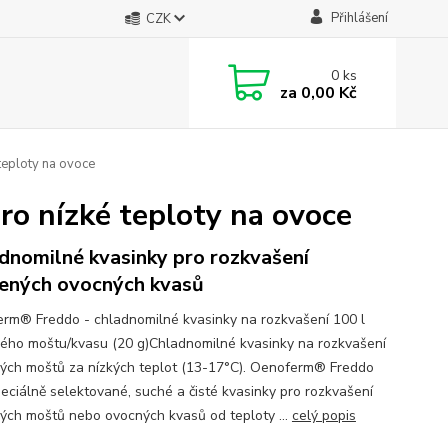
Přihlášení
CZK
0
ks
za
0,00 Kč
teploty na ovoce
o nízké teploty na ovoce
dnomilné kvasinky pro rozkvašení
ených ovocných kvasů
rm® Freddo - chladnomilné kvasinky na rozkvašení 100 l
ého moštu/kvasu (20 g)Chladnomilné kvasinky na rozkvašení
ých moštů za nízkých teplot (13-17°C). Oenoferm® Freddo
peciálně selektované, suché a čisté kvasinky pro rozkvašení
ých moštů nebo ovocných kvasů od teploty ...
celý popis