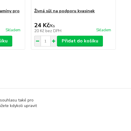
tamíny pro
Živná sůl na podporu kvasinek
Di
24 Kč
7
/
Ks
Skladem
Skladem
20 Kč
bez DPH
64
šíku
Přidat do košíku
 souhlasu také pro
nice na ovoce
žete kdykoli upravit