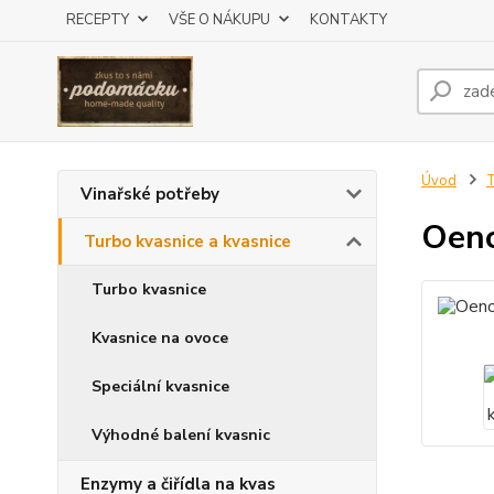
RECEPTY
VŠE O NÁKUPU
KONTAKTY
Úvod
T
Vinařské potřeby
Oeno
Turbo kvasnice a kvasnice
Turbo kvasnice
Kvasnice na ovoce
Speciální kvasnice
Výhodné balení kvasnic
Enzymy a čiřídla na kvas