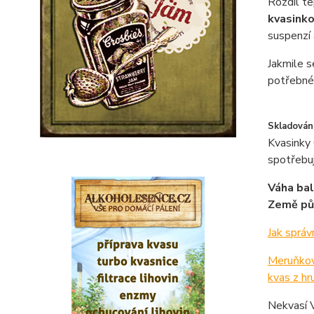
Rozdíl te
kvasinko
suspenzí
Jakmile s
potřebné 
Skladování
Kvasinky
spotřebu
Váha bal
Země pů
Jak správ
Meruňkov
kvas z hr
Nekvasí