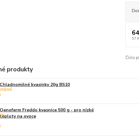
Dos
64
57 
Číslo p
é produkty
Chladnomilné kvasinky 20g BS10
Oenoferm Freddo kvasnice 500 g - pro nízké
teploty na ovoce