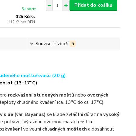
Přidat do košíku
Skladem
125 Kč
/
Ks
112 Kč
bez DPH
Související zboží
5
tudeného moštu/kvasu (20 g)
eplot (13-17°C).
pro
rozkvašení studených moštů
nebo
ovocných
teploty chladného kvašení (ca. 13°C do ca. 17°C).
visiae
(var.
Bayanus
) se klade zvláštní důraz na
vysoký
e potvrzují výraznou ovocnou charakteristiku
ozkvašení
ve velmi
chladných moštech
a dosáhnout