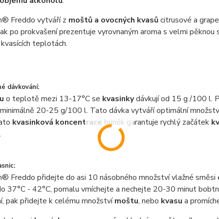
 objemu alkoholu
.
® Freddo vytváří z
moštů a ovocných kvasů
citrusové a grapef
tak po prokvašení prezentuje vyrovnaným aroma s velmi pěknou 
kvasících teplotách.
é dávkování:
u
o teplotě mezi 13-17°C se
kvasinky
dávkují od 15 g /100 l.
 minimálně 20-25 g/100 l. Tato dávka vytváří optimální množst
Tato
kvasinková koncentrace
buněk garantuje rychlý začátek
kv
.
asnic:
® Freddo přidejte do asi 10 násobného množství vlažné směsi
do 37°C - 42°C, pomalu vmíchejte a nechejte 20-30 minut bobtn
í, pak přidejte k celému množství
moštu
, nebo
kvasu
a promíche