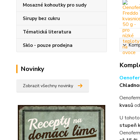
Mosazné kohoutky pro sudy
Sirupy bez cukru
Tématická literatura
Kompl
Sklo - pouze prodejna
Komple
Novinky
Oenoferm
Chladnom
Zobrazit všechny novinky
Oenoferm
kvasů
od 
U tohot
stupeň k
Oenoferm