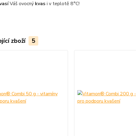
vasí
Váš ovocný
kvas
i v teplotě 8°C!
jící zboží
5