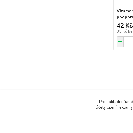
Vitamon
podporu
42 Kč
35 Kč
be
Zboží 
Pro základní funk
Turbo
účely cílení reklam