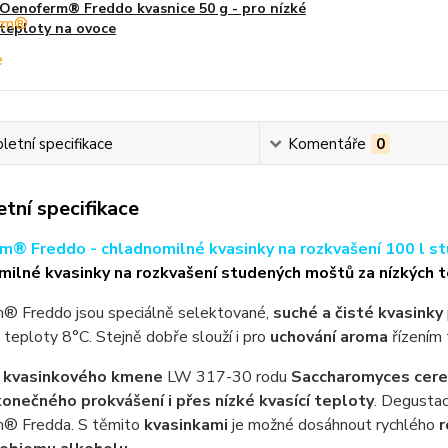
Oenoferm® Freddo kvasnice 50 g - pro nízké
teploty na ovoce
etní specifikace
Komentáře
0
tní specifikace
® Freddo - chladnomilné kvasinky na rozkvašení 100 l s
ilné kvasinky na rozkvašení studených moštů za nízkých t
® Freddo jsou speciálně selektované,
suché a čisté kvasinky
teploty 8°C. Stejně dobře slouží i pro
uchování aroma
řízením 
o
kvasinkového kmene
LW 317-30 rodu
Saccharomyces cere
onečného prokvášení i přes nízké kvasící teploty
. Degustac
® Fredda. S těmito
kvasinkami
je možné dosáhnout rychlého
r