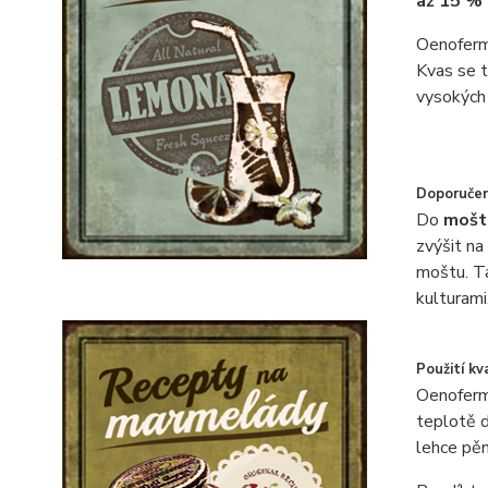
až 15 %
Oenoferm
Kvas se 
vysokých 
Doporučen
Do
mošt
zvýšit na
moštu. 
kulturami
Použití kv
Oenoferm
teplotě 
lehce pěn