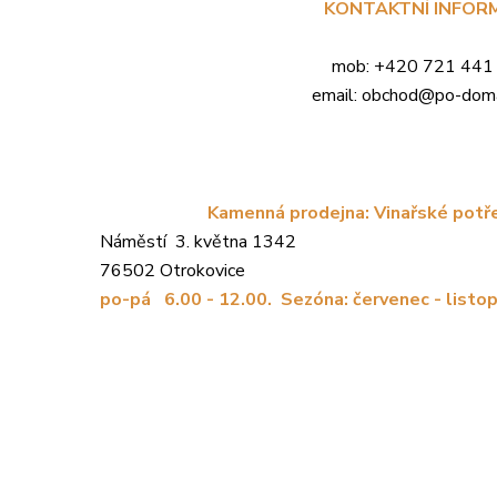
KONTAKTNÍ INFOR
mob: +420 721 441
email: obchod@po-dom
Kamenná prodejna: Vinařské potře
Náměstí 3. května 1342
76502 Otrokovice
po-pá 6.00 - 12.00. Sezóna: červenec - listop
é prodejně
vinařských potřeb v Otrokovicích - Zlín
, máme sk
domacku.cz
, turbo kvasnice, chladnomilné kvasnice, enzymy na ovo
na lihoviny, víno, cideru, medoviny nebo moštu. lihoměry, cukrom
voce a bylinky, esence a aromata na ochucování lihovin, vína a med
slušenství pro výrobu.