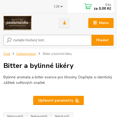
0
ks
CZK
za
0,00 Kč
Menu
Hledat
Úvod
Světové esence
Bitter a bylinné likéry
Bitter a bylinné likéry
Bylinné aromata a bitter esence pro lihoviny. Dopřejte si identický
zážitek světových značek.
Upřesnit parametry
Nejnovější
Nejlevnější
Nejdražší