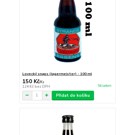
Lovecký snaps (Jagermeister) - 100 ml
150 Kč
/
Ks
Skladem
124 Kč
bez DPH
Přidat do košíku