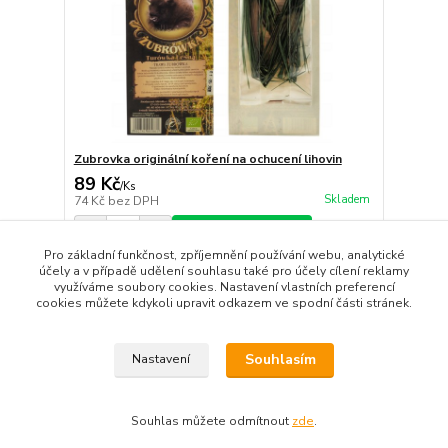
Zubrovka originální koření na ochucení lihovin
89 Kč
/
Ks
Skladem
74 Kč
bez DPH
Přidat do košíku
Pro základní funkčnost, zpříjemnění používání webu, analytické
účely a v případě udělení souhlasu také pro účely cílení reklamy
využíváme soubory cookies. Nastavení vlastních preferencí
strana
z 1
cookies můžete kdykoli upravit odkazem ve spodní části stránek.
Souhlasím
Nastavení
Souhlas můžete odmítnout
zde
.
Vytvořeno na
Eshop-rychle.cz