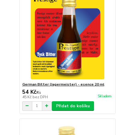
German Bitter (Jagermeister) - esence 20 ml
54 Kč
/
Ks
Skladem
45 Kč
bez DPH
Přidat do košíku