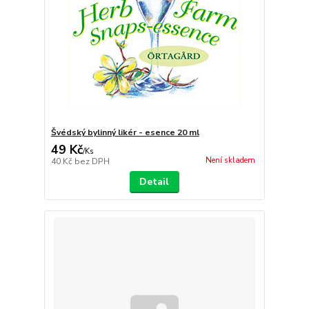
Švédský bylinný likér - esence 20 ml
49 Kč
/
Ks
Není skladem
40 Kč
bez DPH
Detail