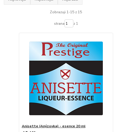
Zobrazuji 1-15 z 15
strana
z 1
Anisette (Anýzovka) - esence 20 ml