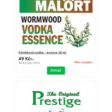
Pelyňková vodka - esence 20 ml
49 Kč
/
Ks
Není skladem
40 Kč
bez DPH
Detail