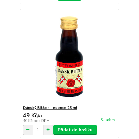
Dánský Bitter - esence 25 ml
49 Kč
/
Ks
Skladem
40 Kč
bez DPH
Přidat do košíku