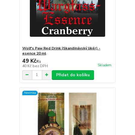
Wolf's Paw Red Drink (Skandinávský likér) -
esence 20 ml
49 Kč
/
Ks
Skladem
40 Kč
bez DPH
Přidat do košíku
Novinka