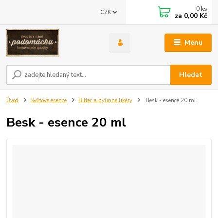
0
ks
CZK
za
0,00 Kč
Menu
Hledat
Úvod
Světové esence
Bitter a bylinné likéry
Besk - esence 20 ml
Besk - esence 20 ml