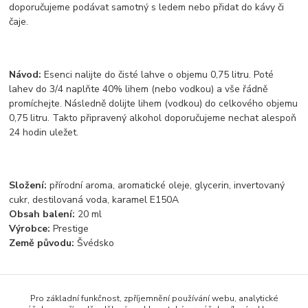
doporučujeme podávat samotný s ledem nebo přidat do kávy či
čaje.
Návod:
Esenci nalijte do čisté lahve o objemu 0,75 litru. Poté
lahev do 3/4 naplňte 40% lihem (nebo vodkou) a vše řádně
promíchejte. Následně dolijte lihem (vodkou) do celkového objemu
0,75 litru. Takto připravený alkohol doporučujeme nechat alespoň
24 hodin uležet.
Složení:
přírodní aroma, aromatické oleje, glycerin, invertovaný
cukr, destilovaná voda, karamel E150A
Obsah balení:
20 ml
Výrobce:
Prestige
Země původu:
Švédsko
Pro základní funkčnost, zpříjemnění používání webu, analytické
Zboží zařazeno v kategoriích