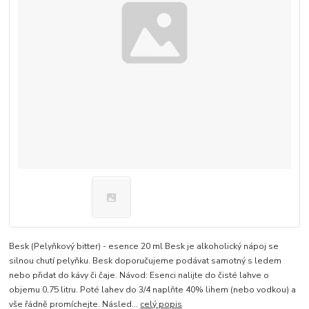
Besk (Pelyňkový bitter) - esence 20 ml Besk je alkoholický nápoj se
silnou chutí pelyňku. Besk doporučujeme podávat samotný s ledem
nebo přidat do kávy či čaje. Návod: Esenci nalijte do čisté lahve o
objemu 0,75 litru. Poté lahev do 3/4 naplňte 40% lihem (nebo vodkou) a
vše řádně promíchejte. Násled...
celý popis