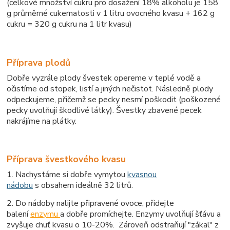
(celkové množství cukru pro dosažení 18% alkoholu je 158
g průměrné cukernatosti v 1 litru ovocného kvasu + 162 g
cukru = 320 g cukru na 1 litr kvasu)
Příprava plodů
Dobře vyzrále plody švestek opereme v teplé vodě a
očistíme od stopek, listí a jiných nečistot. Následně plody
odpeckujeme, přičemž se pecky nesmí poškodit (poškozené
pecky uvolňují škodlivé látky). Švestky zbavené pecek
nakrájíme na plátky.
Příprava švestkového kvasu
1. Nachystáme si dobře vymytou
kvasnou
nádobu
s obsahem ideálně 32 litrů.
2. Do nádoby nalijte připravené ovoce, přidejte
balení
enzymu
a dobře promíchejte. Enzymy uvolňují šťávu a
zvyšuje chuť kvasu o 10-20%. Zároveň odstraňují "zákal" z