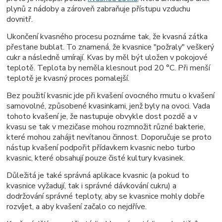
plynů z nádoby a zároveň zabraňuje přístupu vzduchu
dovnitř.
Ukončení kvasného procesu poznáme tak, že kvasná zátka
přestane bublat. To znamená, že kvasnice "požraly" veškerý
cukr a následně umírají. Kvas by měl být uložen v pokojové
teplotě. Teplota by neměla klesnout pod 20 °C. Při menší
teplotě je kvasný proces pomalejší.
Bez použití kvasnic jde při kvašení ovocného rmutu o kvašení
samovolné, způsobené kvasinkami, jenž byly na ovoci. Vada
tohoto kvašení je, že nastupuje obvykle dost pozdě a v
kvasu se tak v mezičase mohou rozmnožit různé bakterie,
které mohou zahájit nevítanou činnost. Doporučuje se proto
nástup kvašení podpořit přídavkem kvasnic nebo turbo
kvasnic, které obsahují pouze čisté kultury kvasinek.
Důležitá je také správná aplikace kvasnic (a pokud to
kvasnice vyžadují, tak i správné dávkování cukru) a
dodržování správné teploty, aby se kvasnice mohly dobře
rozvíjet, a aby kvašení začalo co nejdříve.