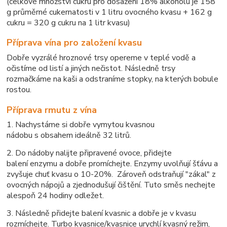
(celkové množství cukru pro dosažení 18% alkoholu je 158
g průměrné cukernatosti v 1 litru ovocného kvasu + 162 g
cukru = 320 g cukru na 1 litr kvasu)
Příprava vína pro založení kvasu
Dobře vyzrálé hroznové trsy opereme v teplé vodě a
očistíme od listí a jiných nečistot. Následně trsy
rozmačkáme na kaši a odstraníme stopky, na kterých bobule
rostou.
Příprava rmutu z vína
1. Nachystáme si dobře vymytou kvasnou
nádobu s obsahem ideálně 32 litrů.
2. Do nádoby nalijte připravené ovoce, přidejte
balení enzymu a dobře promíchejte. Enzymy uvolňují šťávu a
zvyšuje chuť kvasu o 10-20%. Zároveň odstraňují "zákal" z
ovocných nápojů a zjednodušují čištění. Tuto směs nechejte
alespoň 24 hodiny odležet.
3. Následně přidejte balení kvasnic a dobře je v kvasu
rozmíchejte. Turbo kvasnice/kvasnice urychlí kvasný režim,