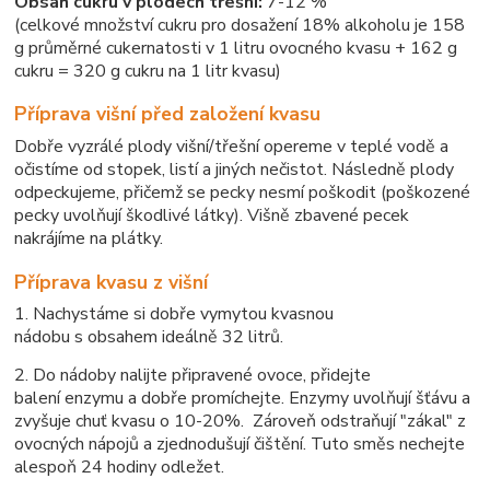
Obsah cukru v plodech třešní:
7-12 %
(celkové množství cukru pro dosažení 18% alkoholu je 158
g průměrné cukernatosti v 1 litru ovocného kvasu + 162 g
cukru = 320 g cukru na 1 litr kvasu)
Příprava višní před založení kvasu
Dobře vyzrálé plody višní/třešní opereme v teplé vodě a
očistíme od stopek, listí a jiných nečistot. Následně plody
odpeckujeme, přičemž se pecky nesmí poškodit (poškozené
pecky uvolňují škodlivé látky). Višně zbavené pecek
nakrájíme na plátky.
Příprava kvasu z višní
1. Nachystáme si dobře vymytou kvasnou
nádobu s obsahem ideálně 32 litrů.
2. Do nádoby nalijte připravené ovoce, přidejte
balení enzymu a dobře promíchejte. Enzymy uvolňují šťávu a
zvyšuje chuť kvasu o 10-20%. Zároveň odstraňují "zákal" z
ovocných nápojů a zjednodušují čištění. Tuto směs nechejte
alespoň 24 hodiny odležet.