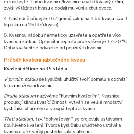
rozmíchejte. Turbo kvasnice/kvasnice urychlí kvasný režim,
zvýší výtěžnost kvasu a dodají mu vůni a chuť ovoce.
4. Následně přidejte 162 gramů cukru na 1 litr kvasu (cca 4
kg cukru na 25 litrů kvasu)
5. Kvasnou nádobu hermeticky uzavřete a opatřete víko
kvasnou zátkou. Optimální teplota pro kvašení je 17-20 °C.
Doba kvašení se odvozuje od použitých kvasnic.
Průběh kvašení jablečného kvasu
Kvašení dělíme na tři stádia.
V prvním stádiu
se kysličník uhličitý tvoří pomalu a dochází
k rozmnožování kvasnic.
Druhé stádium
nazýváme "hlavním kvašením". Kvasnice
produkují silnou kvasící činnost, vytváří se velké množství
kysličníku uhličitého a stoupá teplota kvasu.
Třetí stádium,
tzv. "dokvašování" se projevuje ustáváním
bouřlivého kvašení. Tvorba kysličníku uhličitého ustává a
kvasnice přetvářejí poslední cukr v alkohol.