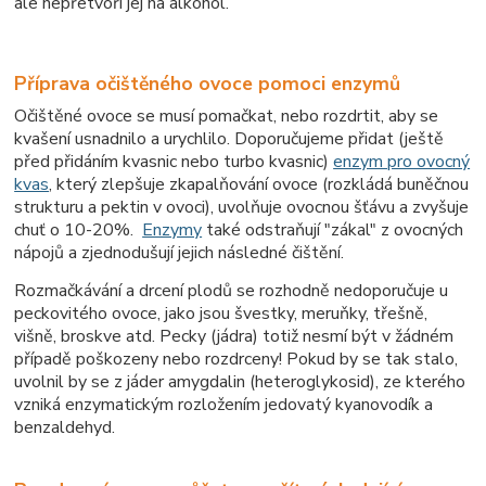
ale nepřetvoří jej na alkohol.
Příprava očištěného ovoce pomoci enzymů
Očištěné ovoce se musí pomačkat, nebo rozdrtit, aby se
kvašení usnadnilo a urychlilo. Doporučujeme přidat (ještě
před přidáním kvasnic nebo turbo kvasnic)
enzym pro ovocný
kvas
, který zlepšuje zkapalňování ovoce (rozkládá buněčnou
strukturu a pektin v ovoci), uvolňuje ovocnou šťávu a zvyšuje
chuť o 10-20%.
Enzymy
také odstraňují "zákal" z ovocných
nápojů a zjednodušují jejich následné čištění.
Rozmačkávání a drcení plodů se rozhodně nedoporučuje u
peckovitého ovoce, jako jsou švestky, meruňky, třešně,
višně, broskve atd. Pecky (jádra) totiž nesmí být v žádném
případě poškozeny nebo rozdrceny! Pokud by se tak stalo,
uvolnil by se z jáder amygdalin (heteroglykosid), ze kterého
vzniká enzymatickým rozložením jedovatý kyanovodík a
benzaldehyd.