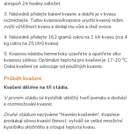
alespoň 24 hodiny odležet.
3. Následně přidejte balení kvasnic a dobře je v kvasu
rozmíchejte. Turbo kvasnice/kvasnice urychlí kvasný režim,
zvýší výtěžnost kvasu a dodají mu vůni a chuť ovoce.
4. Následně přidejte 162 gramů cukru na 1 litr kvasu (cca 4
kg cukru na 25 litrů kvasu)
5. Kvasnou nádobu hermeticky uzavřete a opatřete víko
kvasnou zátkou. Optimální teplota pro kvašení je 17-20 °C.
Doba kvašení se odvozuje od použitých kvasnic.
Průběh kvašení
Kvašení dělíme na tři stádia.
V prvním stádiu
se kysličník uhličitý tvoří pomalu a dochází
k rozmnožování kvasnic.
Druhé stádium
nazýváme "hlavním kvašením". Kvasnice
produkují silnou kvasící činnost, vytváří se velké množství
kysličníku uhličitého a stoupá teplota kvasu.