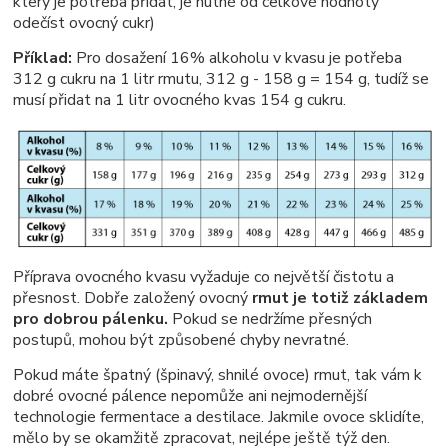
který je potřeba přidat, je nutné od celkové hodnoty
odečíst ovocný cukr)
Příklad:
Pro dosažení 16% alkoholu v kvasu je potřeba
312 g cukru na 1 litr rmutu, 312 g - 158 g = 154 g, tudíž se
musí přidat na 1 litr ovocného kvas 154 g cukru.
Příprava ovocného kvasu vyžaduje co největší čistotu a
přesnost. Dobře založený ovocný
rmut je totiž základem
pro dobrou pálenku.
Pokud se nedržíme přesných
postupů, mohou být způsobené chyby nevratné.
Pokud máte špatný (špinavý, shnilé ovoce) rmut, tak vám k
dobré ovocné pálence nepomůže ani nejmodernější
technologie fermentace a destilace. Jakmile ovoce sklidíte,
mělo by se okamžitě zpracovat, nejlépe ještě týž den.