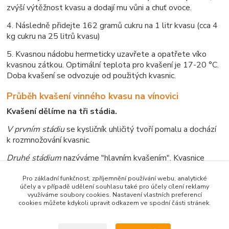
zvýší výtěžnost kvasu a dodají mu vůni a chuť ovoce.
4. Následně přidejte 162 gramů cukru na 1 litr kvasu (cca 4
kg cukru na 25 litrů kvasu)
5. Kvasnou nádobu hermeticky uzavřete a opatřete víko
kvasnou zátkou. Optimální teplota pro kvašení je 17-20 °C.
Doba kvašení se odvozuje od použitých kvasnic.
Průběh kvašení vinného kvasu na vínovici
Kvašení dělíme na tři stádia.
V prvním stádiu
se kysličník uhličitý tvoří pomalu a dochází
k rozmnožování kvasnic.
Druhé stádium
nazýváme "hlavním kvašením". Kvasnice
produkují silnou kvasící činnost, vytváří se velké množství
kysličníku uhličitého a stoupá teplota kvasu.
Pro základní funkčnost, zpříjemnění používání webu, analytické
účely a v případě udělení souhlasu také pro účely cílení reklamy
využíváme soubory cookies. Nastavení vlastních preferencí
Třetí stádium,
tzv. "dokvašování" se projevuje ustáváním
cookies můžete kdykoli upravit odkazem ve spodní části stránek.
bouřlivého kvašení. Tvorba kysličníku uhličitého ustává a
kvasnice přetvářejí poslední cukr v alkohol.