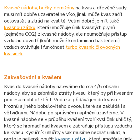
Kvasné nádoby, bečky
,
demižóny
na kvas a dřevěné sudy
musí mít dobře uzavíratelné víko, jinak může kvas začít
octovatět a ztrácí na kvalitě. Velmi dobré je mít také
kvasnou zátku
, která umožňuje únik kvasných plynů
(zejména CO2) z kvasné nádoby, ale neumožňuje přístup
vzduchu dovnitř (kvůli možné kontaminaci bakteriemi)
vzduch ovlivňuje i funkčnost
turbo kvasnic či ovocných
kvasinek
.
Zakvašování a kvašení
Kvas do kvasné nádoby naléváme do cca 4/5 obsahu
nádoby, aby se zabránilo ztráty kvasu, který by při kvasném
procesu mohl přetéct. Voda se přidává jen do kvasu z
hroznů a jiného bobulovitého ovoce, které se zakládá i s
větvičkami. Nádobu po správném naplnění uzavřeme. V
kvasné nádobě se v průběhu kvašení tvoří kysličník uhličitý,
který se hromadí nad kvasem a zabraňuje přístupu vzduchu
ke kvasu. Kysličník uhličitý však musíme nechat unikat, a
proto je nejlepší použít
kvasnou zátku
, která umožňuje únik