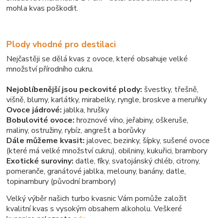
mohla kvas poškodit.
Plody vhodné pro destilaci
Nejčastěji se dělá kvas z ovoce, které obsahuje velké
množství přírodního cukru.
Nejoblíbenější jsou peckovité plody:
švestky, třešně,
višně, blumy, karlátky, mirabelky, ryngle, broskve a meruňky
Ovoce jádrové:
jablka, hrušky
Bobulovité ovoce:
hroznové víno, jeřabiny, oškeruše,
maliny, ostružiny, rybíz, angrešt a borůvky
Dále můžeme kvasit:
jalovec, bezinky, šípky, sušené ovoce
(které má velké množství cukru), obilniny, kukuřici, brambory
Exotické suroviny:
datle, fíky, svatojánský chléb, citrony,
pomeranče, granátové jablka, melouny, banány, datle,
topinambury (původní brambory)
Velký výběr našich turbo kvasnic Vám pomůže založit
kvalitní kvas s vysokým obsahem alkoholu. Veškeré