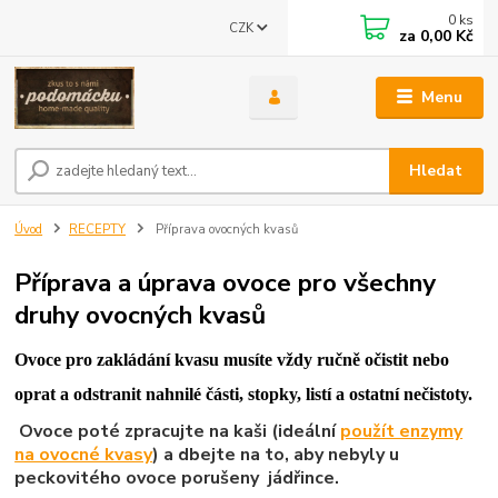
0
ks
CZK
za
0,00 Kč
Menu
Hledat
Úvod
RECEPTY
Příprava ovocných kvasů
Příprava a úprava ovoce pro všechny
druhy ovocných kvasů
Ovoce pro zakládání kvasu musíte vždy ručně očistit nebo
oprat a odstranit nahnilé části, stopky, listí a ostatní nečistoty.
Ovoce poté zpracujte na kaši (ideální
použít enzymy
na ovocné kvasy
) a dbejte na to, aby nebyly u
peckovitého ovoce porušeny jádřince.