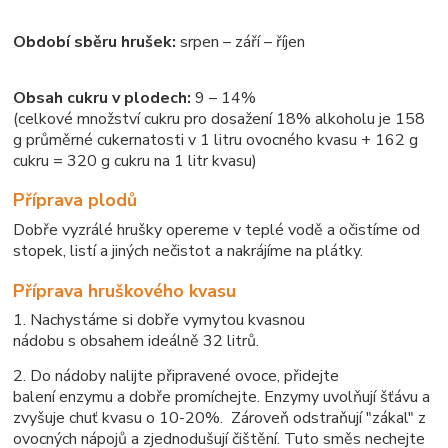
Období sběru hrušek:
srpen – září – říjen
Obsah cukru v plodech:
9 – 14%
(celkové množství cukru pro dosažení 18% alkoholu je 158
g průměrné cukernatosti v 1 litru ovocného kvasu + 162 g
cukru = 320 g cukru na 1 litr kvasu)
Příprava plodů
Dobře vyzrálé hrušky opereme v teplé vodě a očistíme od
stopek, listí a jiných nečistot a nakrájíme na plátky.
Příprava hruškového kvasu
1. Nachystáme si dobře vymytou kvasnou
nádobu s obsahem ideálně 32 litrů.
2. Do nádoby nalijte připravené ovoce, přidejte
balení enzymu a dobře promíchejte. Enzymy uvolňují šťávu a
zvyšuje chuť kvasu o 10-20%. Zároveň odstraňují "zákal" z
ovocných nápojů a zjednodušují čištění. Tuto směs nechejte