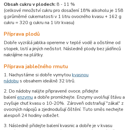
Obsah cukru v plodech:
8 - 11 %
(celkové množství cukru pro dosažení 18% alkoholu je 158
g průměrné cukernatosti v 1 litru ovocného kvasu + 162 g
cukru = 320 g cukru na 1 litr kvasu)
Příprava plodů
Dobře vyzrálá jablka opereme v teplé vodě a očistíme od
stopek, listí a jiných nečistot. Následně plody bez jádřinců
nakrájíme na plátky.
Příprava jablečného rmutu
1. Nachystáme si dobře vymytou
kvasnou
nádobu
s obsahem ideálně 32 litrů.
2. Do nádoby nalijte připravené ovoce, přidejte
balení
enzymu
a dobře promíchejte. Enzymy uvolňují šťávu a
zvyšuje chuť kvasu o 10-20%. Zároveň odstraňují "zákal" z
ovocných nápojů a zjednodušují čištění. Tuto směs nechejte
alespoň 24 hodiny odležet.
3. Následně přidejte balení kvasnic a dobře je v kvasu