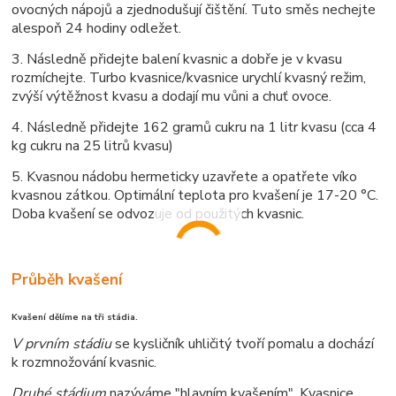
ovocných nápojů a zjednodušují čištění. Tuto směs nechejte
alespoň 24 hodiny odležet.
3. Následně přidejte balení kvasnic a dobře je v kvasu
rozmíchejte. Turbo kvasnice/kvasnice urychlí kvasný režim,
zvýší výtěžnost kvasu a dodají mu vůni a chuť ovoce.
4. Následně přidejte 162 gramů cukru na 1 litr kvasu (cca 4
kg cukru na 25 litrů kvasu)
5. Kvasnou nádobu hermeticky uzavřete a opatřete víko
kvasnou zátkou. Optimální teplota pro kvašení je 17-20 °C.
Doba kvašení se odvozuje od použitých kvasnic.
Průběh kvašení
Kvašení dělíme na tři stádia.
V prvním stádiu
se kysličník uhličitý tvoří pomalu a dochází
k rozmnožování kvasnic.
Druhé stádium
nazýváme "hlavním kvašením". Kvasnice