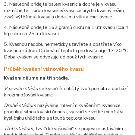
3. Následně přidejte balení kvasnic a dobře je v kvasu
rozmíchejte. Turbo kvasnice/kvasnice urychlí kvasný režim,
zvýší výtěžnost kvasu a dodají mu vůni a chuť ovoce.
4. Následně přidejte 162 gramů cukru na 1 litr kvasu (cca 4
kg cukru na 25 litrů kvasu)
5. Kvasnou nádobu hermeticky uzavřete a opatřete víko
kvasnou zátkou. Optimální teplota pro kvašení je 17-20 °C.
Doba kvašení se odvozuje od použitých kvasnic.
Průběh kvašení višnového kvasu
Kvašení dělíme na tři stádia.
V prvním stádiu
se kysličník uhličitý tvoří pomalu a dochází
k rozmnožování kvasnic.
Druhé stádium
nazýváme "hlavním kvašením". Kvasnice
produkují silnou kvasící činnost, vytváří se velké množství
kysličníku uhličitého a stoupá teplota kvasu.
Třetí stádium,
tzv. "dokvašování" se projevuje ustáváním
bouřlivého kvašení. Tvorba kysličníku uhličitého ustává a