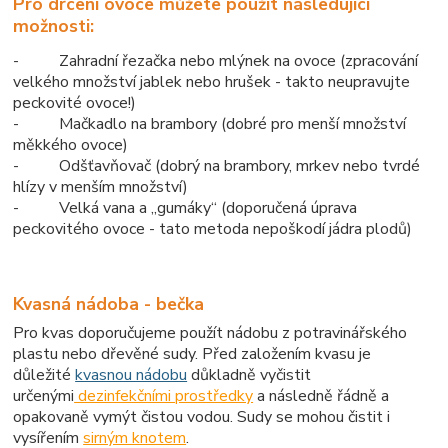
Pro drcení ovoce můžete použít následující
možnosti:
- Zahradní řezačka nebo mlýnek na ovoce (zpracování
velkého množství jablek nebo hrušek - takto neupravujte
peckovité ovoce!)
- Mačkadlo na brambory (dobré pro menší množství
měkkého ovoce)
- Odšťavňovač (dobrý na brambory, mrkev nebo tvrdé
hlízy v menším množství)
- Velká vana a „gumáky“ (doporučená úprava
peckovitého ovoce - tato metoda nepoškodí jádra plodů)
Kvasná nádoba - bečka
Pro kvas doporučujeme použít nádobu z potravinářského
plastu nebo dřevěné sudy. Před založením kvasu je
důležité
kvasnou nádobu
důkladně vyčistit
určenými
dezinfekčními prostředky
a následně řádně a
opakovaně vymýt čistou vodou. Sudy se mohou čistit i
vysířením
sirným knotem
.