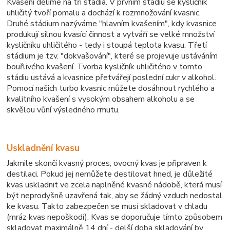
Kvašení dělíme na tři stádia. V prvním stádiu se kysličník
uhličitý tvoří pomalu a dochází k rozmnožování kvasnic.
Druhé stádium nazýváme "hlavním kvašením", kdy kvasnice
produkují silnou kvasící činnost a vytváří se velké množství
kysličníku uhličitého - tedy i stoupá teplota kvasu. Třetí
stádium je tzv. "dokvašování", které se projevuje ustáváním
bouřlivého kvašení. Tvorba kysličník uhličitého v tomto
stádiu ustává a kvasnice přetvářejí poslední cukr v alkohol.
Pomocí našich turbo kvasnic můžete dosáhnout rychlého a
kvalitního kvašení s vysokým obsahem alkoholu a se
skvělou vůní výsledného rmutu.
Uskladnění kvasu
Jakmile skončí kvasný proces, ovocný kvas je připraven k
destilaci. Pokud jej nemůžete destilovat hned, je důležité
kvas uskladnit ve zcela naplněné kvasné nádobě, která musí
být neprodyšně uzavřená tak, aby se žádný vzduch nedostal
ke kvasu. Takto zabezpečen se musí skladovat v chladu
(mráz kvas nepoškodí). Kvas se doporučuje tímto způsobem
skladovat maximálně 14 dní - delší doba skladování by