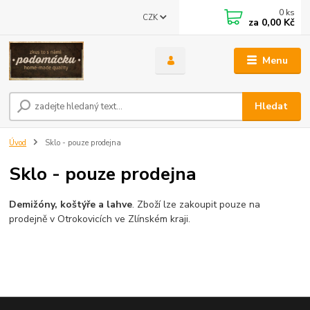
0
ks
CZK
za
0,00 Kč
Menu
Hledat
Úvod
Sklo - pouze prodejna
Sklo - pouze prodejna
Demižóny, koštýře a lahve
. Zboží lze zakoupit pouze na
prodejně v Otrokovicích ve Zlínském kraji.