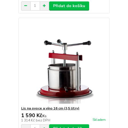
Přidat do košíku
Lis na ovoce a víno 16 cm (3,5 litry)
1 590 Kč
/
Ks
Skladem
1 314 Kč
bez DPH