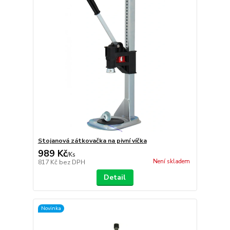
Stojanová zátkovačka na pivní víčka
989 Kč
/
Ks
Není skladem
817 Kč
bez DPH
Detail
Novinka