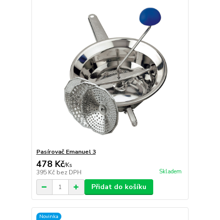
Pasírovač Emanuel 3
478 Kč
/
Ks
Skladem
395 Kč
bez DPH
Přidat do košíku
Novinka