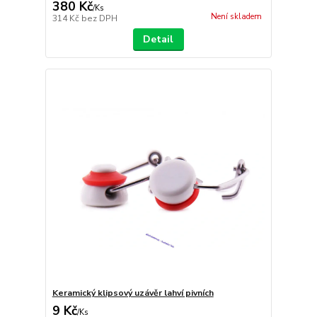
380 Kč
/
Ks
Není skladem
314 Kč
bez DPH
Detail
Keramický klipsový uzávěr lahví pivních
9 Kč
/
Ks