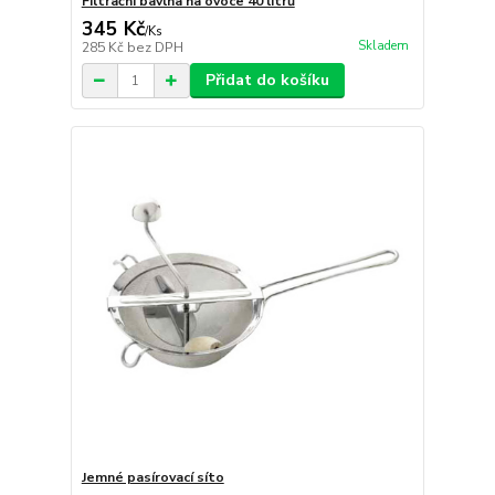
Filtrační bavlna na ovoce 40 litrů
345 Kč
/
Ks
Skladem
285 Kč
bez DPH
Přidat do košíku
Jemné pasírovací síto