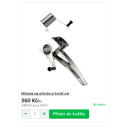
Mlýnek na ořechy a tvrdý sýr
360 Kč
/
Ks
Skladem
298 Kč
bez DPH
Přidat do košíku