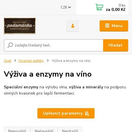
0
ks
CZK
za
0,00 Kč
Menu
Hledat
Úvod
Vinařské potřeby
Výživa a enzymy na víno
Výživa a enzymy na víno
Speciální enzymy
na výrobu vína,
výživa a minerály
na podporu
vinných kvasinek pro lepší fermentaci.
Upřesnit parametry
Nejnovější
Nejlevnější
Nejdražší