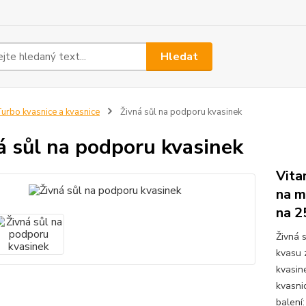
Hledat
urbo kvasnice a kvasnice
Živná sůl na podporu kvasinek
á sůl na podporu kvasinek
Vita
na m
na 2
Živná 
kvasu 
kvasin
kvasni
balení