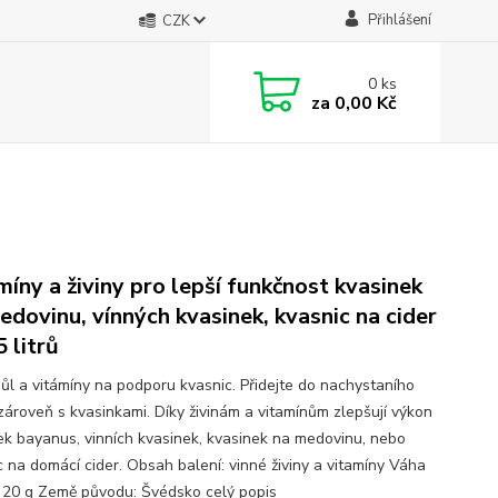
Přihlášení
CZK
0
ks
za
0,00 Kč
míny a živiny pro lepší funkčnost kvasinek
edovinu, vínných kvasinek, kvasnic na cider
5 litrů
sůl a vitámíny na podporu kvasnic. Přidejte do nachystaního
zároveň s kvasinkami. Díky živinám a vitamínům zlepšují výkon
ek bayanus, vinních kvasinek, kvasinek na medovinu, nebo
c na domácí cider. Obsah balení: vinné živiny a vitamíny Váha
: 20 g Země původu: Švédsko
celý popis