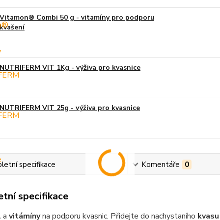
Vitamon® Combi 50 g - vitamíny pro podporu
kvašení
NUTRIFERM VIT 1Kg - výživa pro kvasnice
NUTRIFERM VIT 25g - výživa pro kvasnice
etní specifikace
Komentáře
0
tní specifikace
l
a
vitámíny
na podporu kvasnic. Přidejte do nachystaního
kvasu