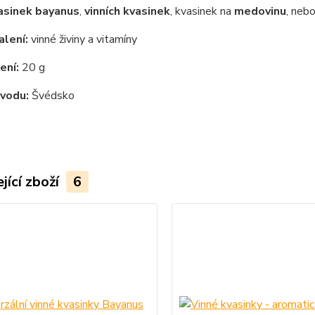
asinek bayanus
,
vinních kvasinek
, kvasinek na
medovinu
, neb
lení:
vinné živiny a vitamíny
ení:
20 g
vodu:
Švédsko
jící zboží
6