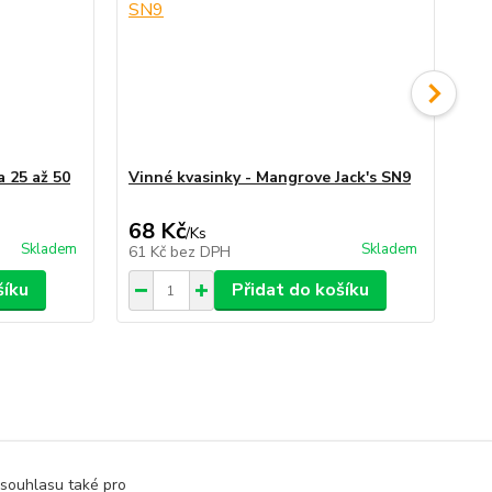
a 25 až 50
Vinné kvasinky - Mangrove Jack's SN9
Vi
68 Kč
45
/
Ks
Skladem
Skladem
61 Kč
bez DPH
40
šíku
Přidat do košíku
 souhlasu také pro