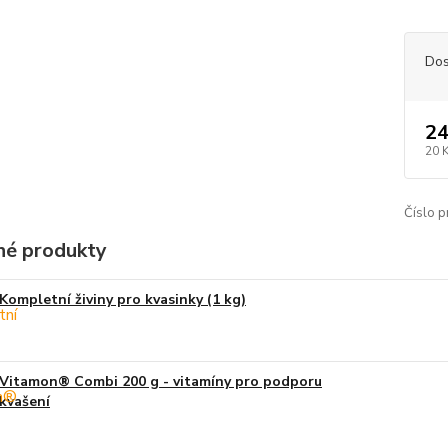
Dos
24
20 
Číslo p
é produkty
Kompletní živiny pro kvasinky (1 kg)
Vitamon® Combi 200 g - vitamíny pro podporu
kvašení