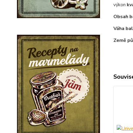
výkon
kv
Obsah ba
Váha bal
Země pů
Souvise