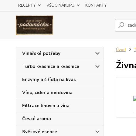
RECEPTY
VŠE O NÁKUPU
KONTAKTY
Úvod
T
Vinařské potřeby
Živn
Turbo kvasnice a kvasnice
Enzymy a čiřídla na kvas
Víno, cider a medovina
Filtrace lihovin a vína
České aroma
Světové esence