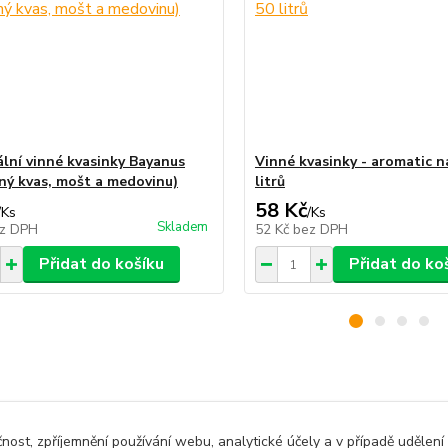
ální vinné kvasinky Bayanus
Vinné kvasinky - aromatic n
nný kvas, mošt a medovinu)
litrů
58 Kč
/
Ks
/
Ks
Skladem
z DPH
52 Kč
bez DPH
Přidat do košíku
Přidat do ko
zařazeno v kategoriích
čnost, zpříjemnění používání webu, analytické účely a v případě udělení