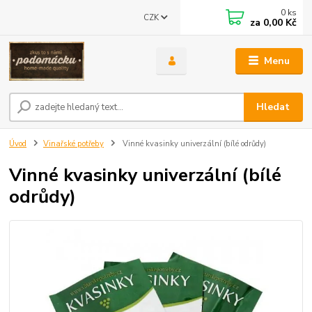
0
ks
CZK
za
0,00 Kč
Menu
Hledat
Úvod
Vinařské potřeby
Vinné kvasinky univerzální (bílé odrůdy)
Vinné kvasinky univerzální (bílé
odrůdy)