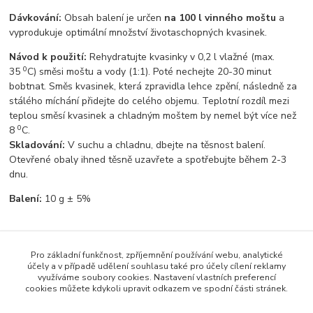
Dávkování:
Obsah balení je určen
na 100 l vinného moštu
a
vyprodukuje optimální množství životaschopných kvasinek.
Návod k použití:
Rehydratujte kvasinky v 0,2 l vlažné (max.
0
35
C) směsi moštu a vody (1:1). Poté nechejte 20-30 minut
bobtnat. Směs kvasinek, která zpravidla lehce zpění, následně za
stálého míchání přidejte do celého objemu. Teplotní rozdíl mezi
teplou směsí kvasinek a chladným moštem by nemel být více než
0
8
C.
Skladování:
V suchu a chladnu, dbejte na těsnost balení.
Otevřené obaly ihned těsně uzavřete a spotřebujte během 2-3
dnu.
Balení:
10 g ± 5%
Pro základní funkčnost, zpříjemnění používání webu, analytické
Zboží zařazeno v kategoriích
účely a v případě udělení souhlasu také pro účely cílení reklamy
využíváme soubory cookies. Nastavení vlastních preferencí
Vinařské potřeby
cookies můžete kdykoli upravit odkazem ve spodní části stránek.
Vinné kvasinky