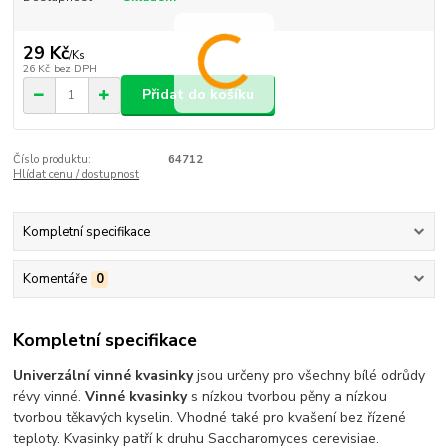
29 Kč
/
Ks
26 Kč
bez DPH
Přidat do košíku
Číslo produktu:
64712
Hlídat cenu / dostupnost
Kompletní specifikace
Komentáře
0
Kompletní specifikace
Univerzální vinné kvasinky
jsou určeny pro všechny bílé odrůdy
révy vinné.
Vinné kvasinky
s nízkou tvorbou pěny a nízkou
tvorbou těkavých kyselin. Vhodné také pro kvašení bez řízené
teploty. Kvasinky patří k druhu Saccharomyces cerevisiae.