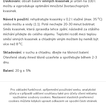
Dávkování:
obsah balení
vinných kvasinek
je určen na 100 l
moštu a vyprodukuje optimální množství životaschopných
kvasinek.
0
Návod k použití:
rehydratujte kvasinky v 0,2 l vlažné (max. 35
C)
směsi moštu a vody (1:1). Poté nechejte 20-30 minut bobtnat.
Směs kvasinek, která zpravidla lehce zpění, následně za stálého
míchání přidejte do celého objemu. Teplotní rozdíl mezi teplou
směsí vinných kvasinek a chladným viným moštem by neměl být
0
více než 8
C.
Skladování:
v suchu a chladnu, dbejte na těsnost balení.
Otevřené obaly ihned těsně uzavřete a spotřebujte během 2-3
dnu.
Balení:
20 g ± 5%
Pro základní funkčnost, zpříjemnění používání webu, analytické
Zboží zařazeno v kategoriích
účely a v případě udělení souhlasu také pro účely cílení reklamy
využíváme soubory cookies. Nastavení vlastních preferencí
Vinařské potřeby
cookies můžete kdykoli upravit odkazem ve spodní části stránek.