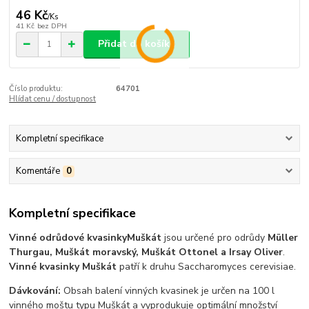
46 Kč
/
Ks
41 Kč
bez DPH
Přidat do košíku
Číslo produktu:
64701
Hlídat cenu / dostupnost
Kompletní specifikace
Komentáře
0
Kompletní specifikace
Vinné odrůdové kvasinky
Muškát
jsou určené pro odrůdy
Müller
Thurgau, Muškát moravský, Muškát Ottonel a Irsay Oliver
.
Vinné kvasinky Muškát
patří k druhu Saccharomyces cerevisiae.
Dávkování:
Obsah balení vinných kvasinek je určen na 100 l
vinného moštu typu Muškát a vyprodukuje optimální množství