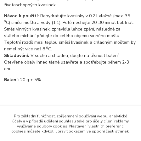
životaschopných kvasinek.
Návod k použití:
Rehydratujte kvasinky v 0,2 l vlažné (max. 35
0
C) směsi moštu a vody (1:1). Poté nechejte 20-30 minut bobtnat.
Směs vinných kvasinek, zpravidla lehce zpění, následně za
stálého míchání přidejte do celého objemu vinného moštu.
Teplotní rozdíl mezi teplou směsí kvasinek a chladným moštem by
0
nemel být více než 8
C.
Skladování:
V suchu a chladnu, dbejte na těsnost balení.
Otevřené obaly ihned těsně uzavřete a spotřebujte během 2-3
dnu.
Balení:
20 g ± 5%
Pro základní funkčnost, zpříjemnění používání webu, analytické
Zboží zařazeno v kategoriích
účely a v případě udělení souhlasu také pro účely cílení reklamy
využíváme soubory cookies. Nastavení vlastních preferencí
Vinařské potřeby
cookies můžete kdykoli upravit odkazem ve spodní části stránek.
Vinné kvasinky