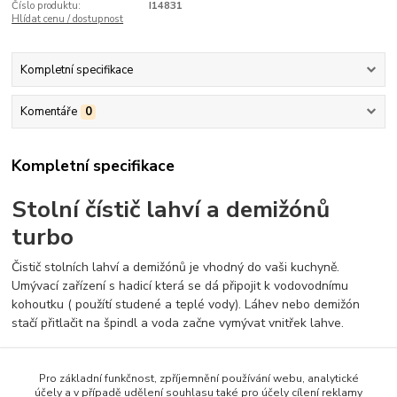
Číslo produktu:
I14831
Hlídat cenu / dostupnost
Kompletní specifikace
Komentáře
0
Kompletní specifikace
Stolní čístič lahví a demižónů
turbo
Čistič stolních lahví a demižónů je vhodný do vaši kuchyně.
Umývací zařízení s hadicí která se dá připojit k vodovodnímu
kohoutku ( použítí studené a teplé vody). Láhev nebo demižón
stačí přitlačit na špindl a voda začne vymývat vnitřek lahve.
Délka hadice 1m
Pro základní funkčnost, zpříjemnění používání webu, analytické
Země původu: IT
účely a v případě udělení souhlasu také pro účely cílení reklamy