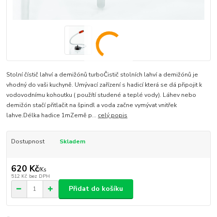
Stolní čístič lahví a demižónů turboČistič stolních lahví a demižónů je
vhodný do vaši kuchyně. Umývací zařízení s hadicí která se dá připojit k
vodovodnímu kohoutku ( použítí studené a teplé vody). Láhev nebo
demižón stačí přitlačit na špindl a voda začne vymývat vnitřek
lahve.Délka hadice 1mZemě p...
celý popis
Dostupnost
Skladem
620 Kč
/
Ks
512 Kč
bez DPH
Přidat do košíku