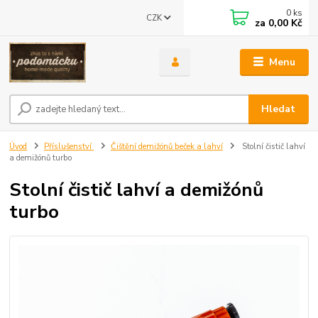
0
ks
CZK
za
0,00 Kč
Menu
Hledat
Úvod
Příslušenství
Čištění demižónů beček a lahví
Stolní čistič lahví
a demižónů turbo
Stolní čistič lahví a demižónů
turbo