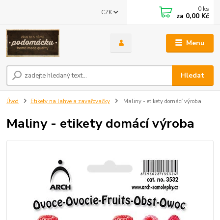
0
ks
CZK
za
0,00 Kč
Menu
Hledat
Úvod
Etikety na lahve a zavařovačky
Maliny - etikety domácí výroba
Maliny - etikety domácí výroba