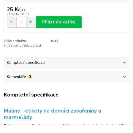
25 Kč
/
Ks
21 Kč
bez DPH
Přidat do košíku
Číslo produktu:
3532
Hlídat cenu / dostupnost
Kompletní specifikace
Komentáře
0
Kompletní specifikace
Maliny - etikety na domácí zavařeniny a
marmelády
Polep na zavařeniny a marmelády
s motivem jahod. Arch s 18
etikety
malin
na
domácí zavařeniny
a
domácí marmelády
.