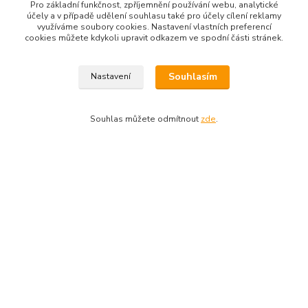
Pro základní funkčnost, zpříjemnění používání webu, analytické
účely a v případě udělení souhlasu také pro účely cílení reklamy
Balení:
1 arch s 18 etikety na lahve
využíváme soubory cookies. Nastavení vlastních preferencí
cookies můžete kdykoli upravit odkazem ve spodní části stránek.
Rozměr:
11 x 23,5 cm
Rozměr etikety:
1,6 x 6 cm
Souhlasím
Nastavení
Země původu:
ČR
Aplikace polepu na láhev
: Před nalepením
etikety
na láhev je
Souhlas můžete odmítnout
zde
.
místo nalepení potřeba pořádně odmastit například lihem,
polep
lahve
ohněte do požadovaného tvaru,
odstraňte ochranný papír a nalepte.
Zboží zařazeno v kategoriích
Etikety na lahve a zavařovačky