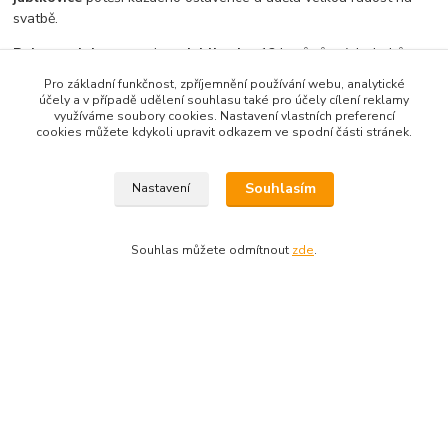
svatbě.
Polep na lahve
s motivem
jablkovice
12 kusů různých druhů
jablek
a nápisů
"Jablkovice"
.
Pro základní funkčnost, zpříjemnění používání webu, analytické
účely a v případě udělení souhlasu také pro účely cílení reklamy
Balení:
1 arch s 12 etikety na lahve
využíváme soubory cookies. Nastavení vlastních preferencí
cookies můžete kdykoli upravit odkazem ve spodní části stránek.
Rozměr:
11 x 23,5 cm
Rozměr etikety:
3 x 5 cm
Souhlasím
Nastavení
Země původu:
ČR
Aplikace polepu na láhev
: Před nalepením
etikety
na láhev je
Souhlas můžete odmítnout
zde
.
místo nalepení potřeba pořádně odmastit například lihem,
polep
lahve
ohněte do požadovaného tvaru,
odstraňte ochranný papír a nalepte.
Zboží zařazeno v kategoriích
Etikety na lahve a zavařovačky