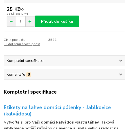
25 Kč
/
Ks
21 Kč
bez DPH
Přidat do košíku
Číslo produktu:
3522
Hlídat cenu / dostupnost
Kompletní specifikace
Komentáře
0
Kompletní specifikace
Etikety na lahve domácí pálenky - Jablkovice
(kalvádosu)
Vytvořte si pro Vaši
domácí kalvádos
vlastní
láhev.
Taková
jablkovice
potěší každého oslavence a udělá velkou radost na