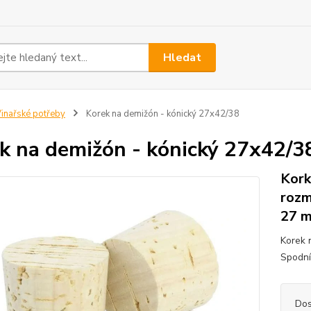
Hledat
inařské potřeby
Korek na demižón - kónický 27x42/38
k na demižón - kónický 27x42/3
Kork
rozm
27 
Korek 
Spodní
Dos