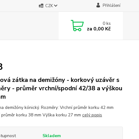
Přihlášení
CZK
0
ks
za
0,00 Kč
8
ová zátka na demižóny - korkový uzávěr s
ěry - průměr vrchní/spodní 42/38 a výškou
mm
na demižóny kónický. Rozměry: Vrchní průměr korku 42 mm
 průměr korku 38 mm Výška korku 27 mm
celý popis
tupnost
Skladem