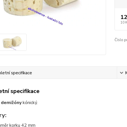
12
10 
Číslo p
etní specifikace
tní specifikace
a
demižóny
kónický.
ry:
růměr korku 42 mm