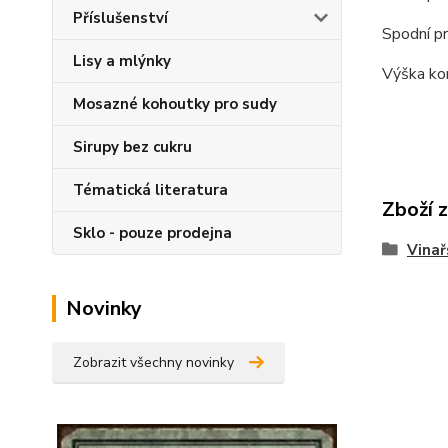
Příslušenství
Spodní p
Lisy a mlýnky
Výška ko
Mosazné kohoutky pro sudy
Sirupy bez cukru
Tématická literatura
Zboží 
Sklo - pouze prodejna
Vinař
Novinky
Zobrazit všechny novinky