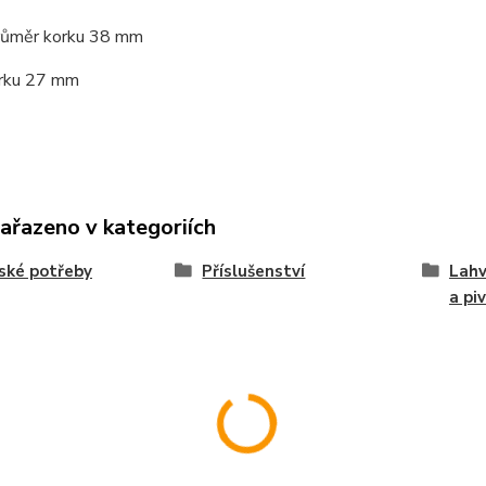
růměr korku 38 mm
rku 27 mm
zařazeno v kategoriích
ské potřeby
Příslušenství
Lahv
a pi