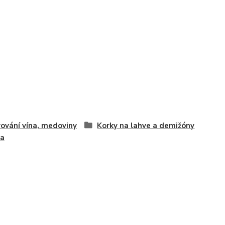
ování vína, medoviny
Korky na lahve a demižóny
va