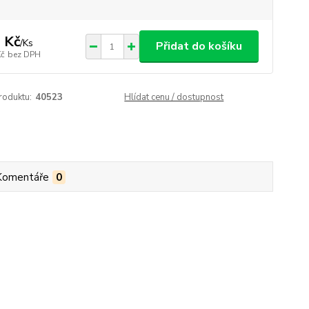
 Kč
/
Ks
Přidat do košíku
Kč
bez DPH
roduktu:
40523
Hlídat cenu / dostupnost
Komentáře
0