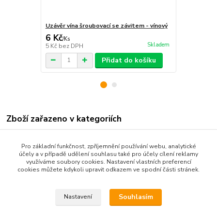
Uzávěr vína šroubovací se závitem - vínový
Uzávěr vína 
6 Kč
6 Kč
/
Ks
/
Ks
Skladem
5 Kč
bez DPH
5 Kč
bez DP
Přidat do košíku
Zboží zařazeno v kategoriích
Vinařské potřeby
Pro základní funkčnost, zpříjemnění používání webu, analytické
Příslušenství
účely a v případě udělení souhlasu také pro účely cílení reklamy
využíváme soubory cookies. Nastavení vlastních preferencí
Lahvování vína, medoviny a piva
cookies můžete kdykoli upravit odkazem ve spodní části stránek.
Stáčecí hadice a plničky lahví
Souhlasím
Nastavení