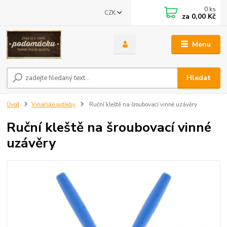
0
ks
CZK
za
0,00 Kč
Menu
Hledat
Úvod
Vinařské potřeby
Ruční kleště na šroubovací vinné uzávěry
Ruční kleště na šroubovací vinné
uzávěry