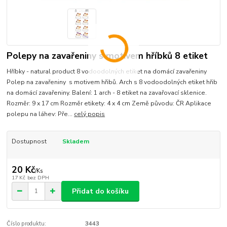
Polepy na zavařeniny s motivem hříbků 8 etiket
Hříbky - natural product 8 vodoodolných etiket na domácí zavařeniny
Polep na zavařeniny s motivem hřibů. Arch s 8 vodoodolných etiket hřib
na domácí zavařeniny. Balení: 1 arch - 8 etiket na zavařovací sklenice.
Rozměr: 9 x 17 cm Rozměr etikety: 4 x 4 cm Země původu: ČR Aplikace
polepu na láhev: Pře...
celý popis
Dostupnost
Skladem
20 Kč
/
Ks
17 Kč
bez DPH
Přidat do košíku
Číslo produktu:
3443