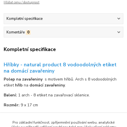
Hlídat cenu / dostupnost
Kompletní specifikace
Komentáře
0
Kompletní specifikace
Hříbky - natural product 8 vodoodolných etiket
na domácí zavařeniny
Polep na zavařeniny
s motivem hřibů. Arch s 8 vodoodolných
etiket
hřib
na
domácí zavařeniny
.
Balení:
1 arch - 8 etiket na zavařovací sklenice.
Rozměr:
9 x 17 cm
Rozměr etikety:
4 x 4 cm
Pro základní funkčnost, zpříjemnění používání webu, analytické
Země původu:
ČR