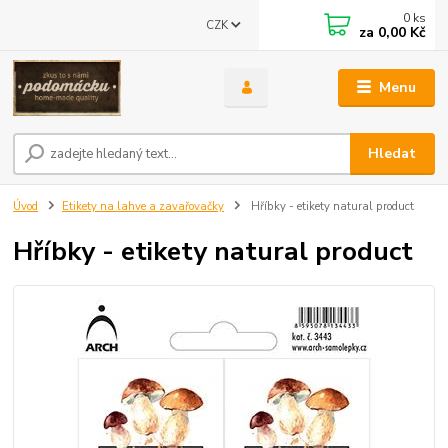
0
ks
CZK
za
0,00 Kč
Menu
Hledat
Úvod
Etikety na lahve a zavařovačky
Hříbky - etikety natural product
Hříbky - etikety natural product