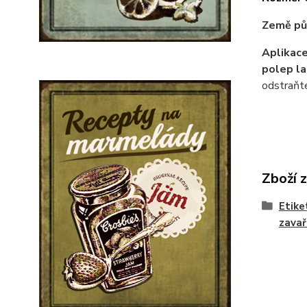
Země pů
Aplikace
polep l
odstraňte
Zboží 
Etike
zavař