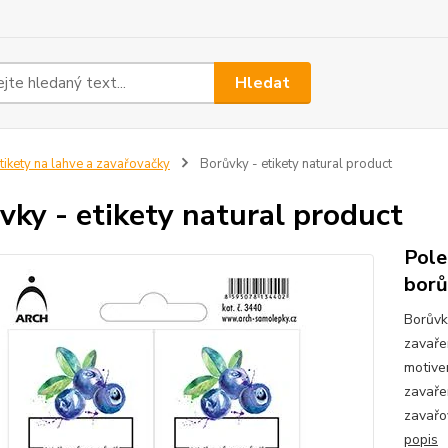
Hledat
tikety na lahve a zavařovačky
Borůvky - etikety natural product
vky - etikety natural product
Pole
borů
Borůvk
zavaře
motive
zavaře
zavařo
popis