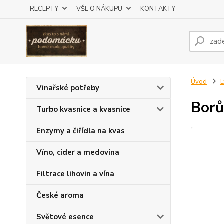
RECEPTY
VŠE O NÁKUPU
KONTAKTY
Úvod
E
Vinařské potřeby
Borů
Turbo kvasnice a kvasnice
Enzymy a čiřídla na kvas
Víno, cider a medovina
Filtrace lihovin a vína
České aroma
Světové esence