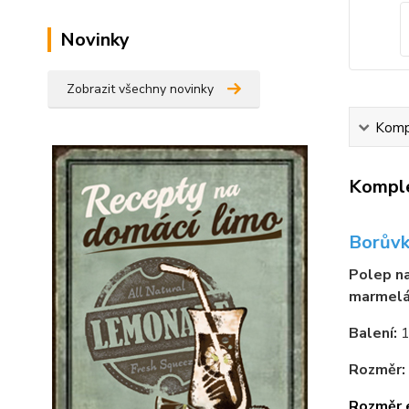
Novinky
Zobrazit všechny novinky
Kompl
Komple
Borůvk
Polep n
marmel
Balení:
1
Rozměr:
Rozměr 