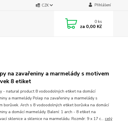
Přihlášení
CZK
0
ks
za
0,00 Kč
py na zavařeniny a marmelády s motivem
vek 8 etiket
y - natural product 8 vodoodolných etiket na domácí
niny a marmelády Polep na zavařeniny a marmelády s
m borůvek. Arch s 8 vodoodolných etiket borůvka na domácí
niny a domácí marmelády. Balení: 1 arch - 8 etiket na
vací sklenice a sklenice na marmeládu. Rozměr: 9 x 17 c...
celý