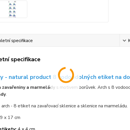
etní specifikace
tní specifikace
y - natural product 8 vodoodolných etiket na d
a zavařeniny a marmelády
s motivem borůvek. Arch s 8 vodoo
ády
.
 arch - 8 etiket na zavařovací sklenice a sklenice na marmeládu.
9 x 17 cm
etikety:
4 x 4 cm