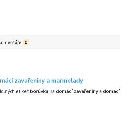
Komentáře
0
omácí zavařeniny a marmelády
dolných etiket
borůvka
na
domácí zavařeniny
a
domácí