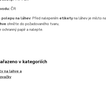
vodu:
ČR
 polepu na láhev
: Před nalepením
etikety
na láhev je místo n
ahve
ohněte do požadovaného tvaru,
 ochranný papír a nalepte.
zařazeno v kategoriích
ty na lahve a
ovačky