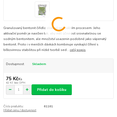
Granulovaný bentonit čiřidlo získaný speciálním procesem. Jeho
aktivační poměr je navržen tak, aby měl účinnost srovnatelnou se
sodným bentonitem, ale množství usazenin podobné jako vápenatý
bentonit. Proto i v menších dávkách kombinuje vynikající číření s
bílkovinnou stabilitou při nízké tvorbě sed...
celý popis
Dostupnost
Skladem
75 Kč
/
Ks
62 Kč
bez DPH
Přidat do košíku
Číslo produktu:
61161
Hlídat cenu / dostupnost