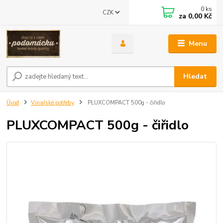
0
ks
CZK
za
0,00 Kč
Menu
Hledat
Úvod
Vinařské potřeby
PLUXCOMPACT 500g - čiřidlo
PLUXCOMPACT 500g - čiřidlo