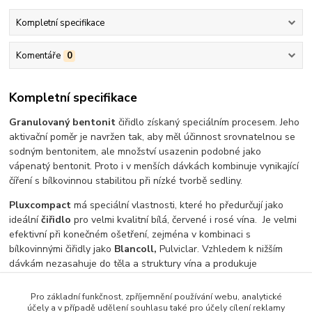
Kompletní specifikace
Komentáře
0
Kompletní specifikace
Granulovaný bentonit
čiřidlo získaný speciálním procesem. Jeho
aktivační poměr je navržen tak, aby měl účinnost srovnatelnou se
sodným bentonitem, ale množství usazenin podobné jako
vápenatý bentonit. Proto i v menších dávkách kombinuje vynikající
číření s bílkovinnou stabilitou při nízké tvorbě sedliny.
Pluxcompact
má speciální vlastnosti, které ho předurčují jako
ideální
čiřidlo
pro velmi kvalitní bílá, červené i rosé vína. Je velmi
efektivní při konečném ošetření, zejména v kombinaci s
bílkovinnými čiřidly jako
Blancoll,
Pulviclar. Vzhledem k nižším
dávkám nezasahuje do těla a struktury vína a produkuje
zanedbatelné množství usazenin, což je i ekonomická výhoda při
výrobě vysoce kvalitních vín.
Pro základní funkčnost, zpříjemnění používání webu, analytické
účely a v případě udělení souhlasu také pro účely cílení reklamy