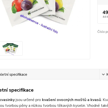
49
44 
Číslo p
etní specifikace
tní specifikace
kvasinky
jsou určené pro
kvašení ovocných moštů a kvasů
. Kv
kou tvorbou pěny a nízkou tvorbou těkavých kyselin. Vhodné také