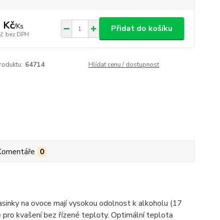
 Kč
/
Ks
Přidat do košíku
Kč
bez DPH
roduktu:
64714
Hlídat cenu / dostupnost
Komentáře
0
asinky na ovoce mají vysokou odolnost k alkoholu (17
 pro kvašení bez řízené teploty. Optimální teplota