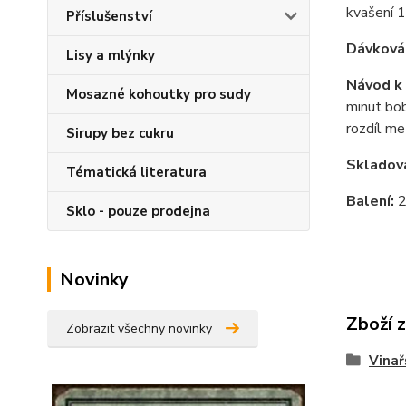
kvašení 1
Příslušenství
Dávková
Lisy a mlýnky
Návod k 
Mosazné kohoutky pro sudy
minut bob
rozdíl m
Sirupy bez cukru
Skladov
Tématická literatura
Balení:
2
Sklo - pouze prodejna
Novinky
Zboží 
Zobrazit všechny novinky
Vinař