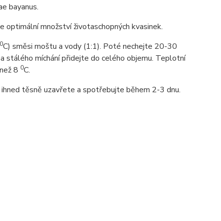
ae bayanus.
e optimální množství životaschopných kvasinek.
0
C) směsi moštu a vody (1:1). Poté nechejte 20-30
a stálého míchání přidejte do celého objemu. Teplotní
0
 než 8
C.
y ihned těsně uzavřete a spotřebujte během 2-3 dnu.