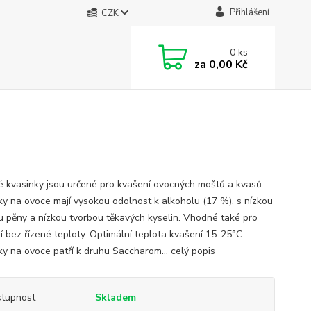
Přihlášení
CZK
0
ks
za
0,00 Kč
 kvasinky jsou určené pro kvašení ovocných moštů a kvasů.
ky na ovoce mají vysokou odolnost k alkoholu (17 %), s nízkou
u pěny a nízkou tvorbou těkavých kyselin. Vhodné také pro
í bez řízené teploty. Optimální teplota kvašení 15-25°C.
ky na ovoce patří k druhu Saccharom...
celý popis
tupnost
Skladem