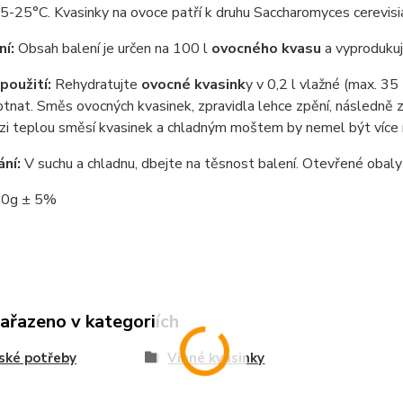
5-25°C. Kvasinky na ovoce patří k druhu Saccharomyces cerevisi
ní:
Obsah balení je určen na 100 l
ovocného kvasu
a vyprodukuj
použití:
Rehydratujte
ovocné kvasink
y v 0,2 l vlažné (max. 35
tnat. Směs ovocných kvasinek, zpravidla lehce zpění, následně z
ezi teplou směsí kvasinek a chladným moštem by nemel být více
ání:
V suchu a chladnu, dbejte na těsnost balení. Otevřené obal
0g ± 5%
zařazeno v kategoriích
ské potřeby
Vinné kvasinky