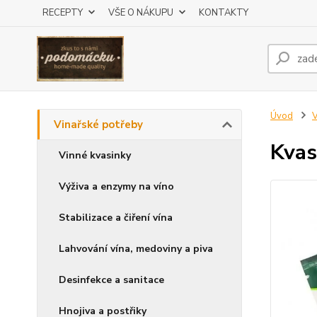
RECEPTY
VŠE O NÁKUPU
KONTAKTY
Úvod
V
Vinařské potřeby
Kvas
Vinné kvasinky
Výživa a enzymy na víno
Stabilizace a čiření vína
Lahvování vína, medoviny a piva
Desinfekce a sanitace
Hnojiva a postřiky