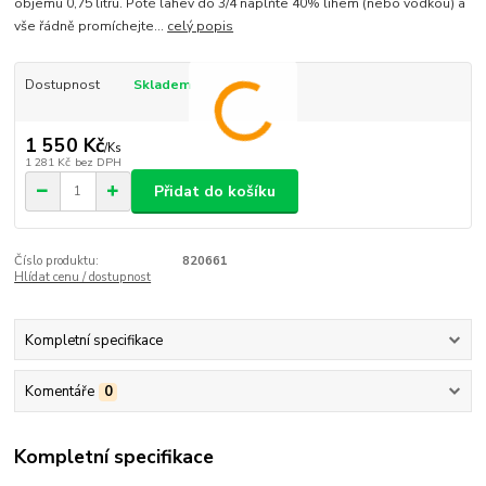
objemu 0,75 litru. Poté lahev do 3/4 naplňte 40% lihem (nebo vodkou) a
vše řádně promíchejte...
celý popis
Dostupnost
Skladem
1 550 Kč
/
Ks
1 281 Kč
bez DPH
Přidat do košíku
Číslo produktu:
820661
Hlídat cenu / dostupnost
Kompletní specifikace
Komentáře
0
Kompletní specifikace