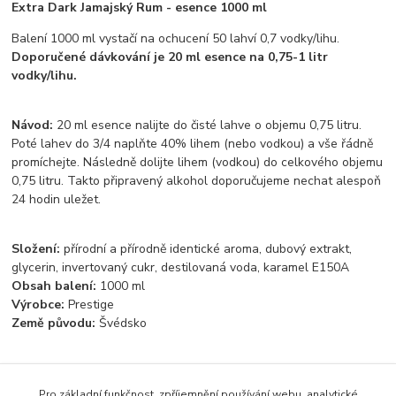
Extra Dark Jamajský Rum - esence 1000 ml
Balení 1000 ml vystačí na ochucení 50 lahví 0,7 vodky/lihu.
Doporučené dávkování je 20 ml esence na 0,75-1 litr
vodky/lihu.
Návod:
20 ml esence nalijte do čisté lahve o objemu 0,75 litru.
Poté lahev do 3/4 naplňte 40% lihem (nebo vodkou) a vše řádně
promíchejte. Následně dolijte lihem (vodkou) do celkového objemu
0,75 litru. Takto připravený alkohol doporučujeme nechat alespoň
24 hodin uležet.
Složení:
přírodní a přírodně identické aroma, dubový extrakt,
glycerin, invertovaný cukr, destilovaná voda, karamel E150A
Obsah balení:
1000 ml
Výrobce:
Prestige
Země původu:
Švédsko
Pro základní funkčnost, zpříjemnění používání webu, analytické