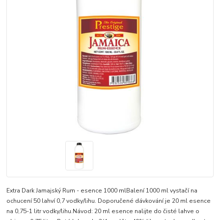
Extra Dark Jamajský Rum - esence 1000 mlBalení 1000 ml vystačí na
ochucení 50 lahví 0,7 vodky/lihu. Doporučené dávkování je 20 ml esence
na 0,75-1 litr vodky/lihu.Návod: 20 ml esence nalijte do čisté lahve o