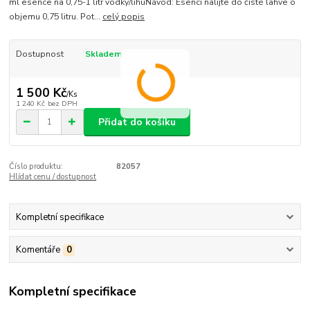
ml esence na 0,75-1 litr vodky/lihuNávod: Esenci nalijte do čisté lahve o
objemu 0,75 litru. Pot...
celý popis
Dostupnost
Skladem
1 500 Kč
/
Ks
1 240 Kč
bez DPH
Přidat do košíku
Číslo produktu:
82057
Hlídat cenu / dostupnost
Kompletní specifikace
Komentáře
0
Kompletní specifikace