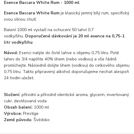
Esence Baccara White Rum - 1000 ml
Esence Baccara White Rum
je klasický jemný bílý rum, specifický
svou silnou chutí.
Balení 1000 ml vystačí na ochucení 50 lahví 0,7
vodky/lihu.
Doporučené dávkování je 20 ml esence na 0,75-1
litr vodky/lihu
Návod:
Esenci nalijte do čisté lahve o objemu 0,75 litru. Poté
lahev do 3/4 naplňte 40% lihem (nebo vodkou) a vše řádně
promíchejte. Následně dolijte lihem (vodkou) do celkového objemu
0,75 litru. Takto připravený alkohol doporučujeme nechat alespoň
24 hodin uležet.
Složení:
přírodní a přírodně identické aroma, glycerin, invertovaný
cukr, destilovaná voda
Obsah balení:
1000 ml
Výrobce:
Prestige
Země původu:
Švédsko