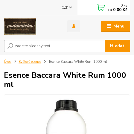
0
ks
CZK
za
0,00 Kč
Menu
Hledat
Úvod
Světové esence
Esence Baccara White Rum 1000 ml
Esence Baccara White Rum 1000
ml