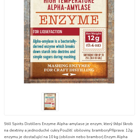
Still Spirits Distillers Enzyme Alpha-amylase je enzym, který štěpí škrob
na dextriny a jednoduché cukry.Použití: obiloviny, bramboryPříprava: 12g
enzymu je dostačující na 10 kg (obilovin nebo brambor).Enzym Alpha