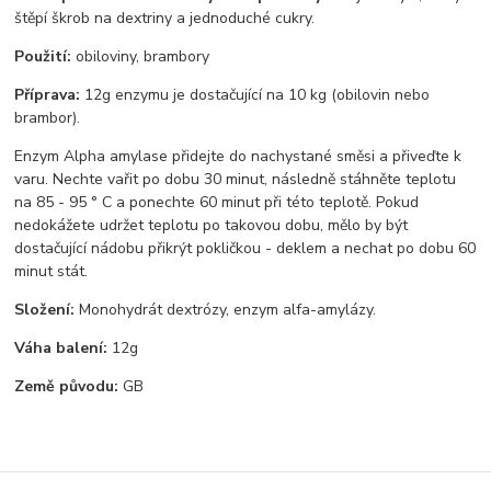
štěpí škrob na dextriny a jednoduché cukry.
Použití:
obiloviny, brambory
Příprava:
12g enzymu je dostačující na 10 kg (obilovin nebo
brambor).
Enzym Alpha amylase přidejte do nachystané směsi a přiveďte k
varu. Nechte vařit po dobu 30 minut, následně stáhněte teplotu
na 85 - 95 ° C a ponechte 60 minut při této teplotě. Pokud
nedokážete udržet teplotu po takovou dobu, mělo by být
dostačující nádobu přikrýt pokličkou - deklem a nechat po dobu 60
minut stát.
Složení:
Monohydrát dextrózy, enzym alfa-amylázy.
Váha balení:
12g
Země původu:
GB
Zboží zařazeno v kategoriích