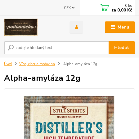
0
ks
CZK
za
0,00 Kč
Menu
Hledat
Úvod
Víno, cider a medovina
Alpha-amyláza 12g
Alpha-amyláza 12g