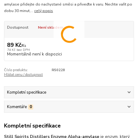
amylase přidejte do nachystané směsi a přiveďte k varu. Nechte vařit po
dobu 30 minut,...
celý popis
Dostupnost
Není skladem
89 Kč
/
Ks
74 Kč
bez DPH
Momentálně není k dispozici
Číslo produktu:
R50228
Hlídat cenu / dostupnost
Kompletní specifikace
Komentáře
0
Kompletní specifikace
Still Spirits Distillers Enzyme Alpha-amylase
je enzym, který