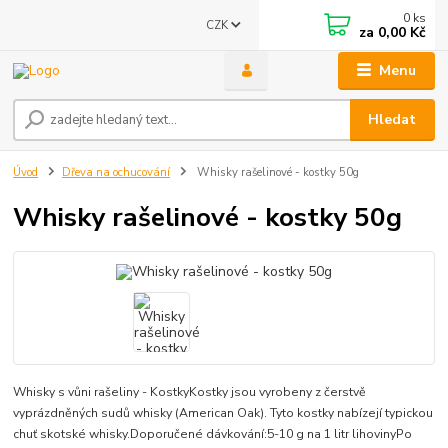
0
ks
CZK
za
0,00 Kč
Menu
Hledat
Úvod
Dřeva na ochucování
Whisky rašelinové - kostky 50g
Whisky rašelinové - kostky 50g
Whisky s vůni rašeliny - KostkyKostky jsou vyrobeny z čerstvě
vyprázdněných sudů whisky (American Oak). Tyto kostky nabízejí typickou
chuť skotské whisky.Doporučené dávkování:5-10 g na 1 litr lihovinyPo