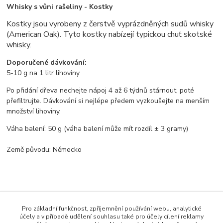
Whisky s vůni rašeliny - Kostky
Kostky jsou vyrobeny z čerstvě vyprázdněných sudů whisky
(American Oak). Tyto kostky nabízejí typickou chuť skotské
whisky.
Doporučené dávkování:
5-10 g na 1 litr lihoviny
Po přidání dřeva nechejte nápoj 4 až 6 týdnů stárnout, poté
přefiltrujte. Dávkování si nejlépe předem vyzkoušejte na menším
množství lihoviny.
Váha balení: 50 g (váha balení může mít rozdíl ± 3 gramy)
Země původu: Německo
Pro základní funkčnost, zpříjemnění používání webu, analytické
účely a v případě udělení souhlasu také pro účely cílení reklamy