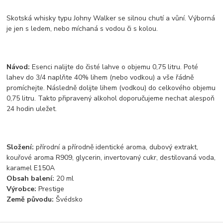
Skotská whisky typu Johny Walker se silnou chutí a vůní. Výborná
je jen s ledem, nebo míchaná s vodou či s kolou.
Návod:
Esenci nalijte do čisté lahve o objemu 0,75 litru. Poté
lahev do 3/4 naplňte 40% lihem (nebo vodkou) a vše řádně
promíchejte. Následně dolijte lihem (vodkou) do celkového objemu
0,75 litru. Takto připravený alkohol doporučujeme nechat alespoň
24 hodin uležet.
Složení:
přírodní a přírodně identické aroma, dubový extrakt,
kouřové aroma R909, glycerin, invertovaný cukr, destilovaná voda,
karamel E150A
Obsah balení:
20 ml
Výrobce:
Prestige
Země původu:
Švédsko