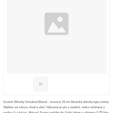
Scotch Whisky Smoked Blend - esence 20 ml Skotská whisky typu Johny
Walker se silnou chutí a vůní. Výborná je jen s ledem, nebo míchaná s
vodou či s kolou. Návod: Esenci nalijte do čisté lahve o objemu 0,75 litru.