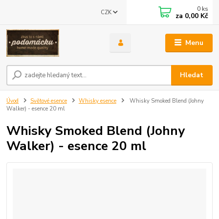
0
ks
CZK
za
0,00 Kč
Menu
Hledat
Úvod
Světové esence
Whisky esence
Whisky Smoked Blend (Johny
Walker) - esence 20 ml
Whisky Smoked Blend (Johny
Walker) - esence 20 ml