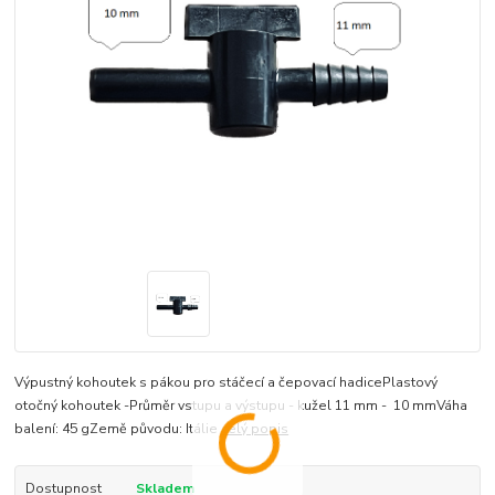
Výpustný kohoutek s pákou pro stáčecí a čepovací hadicePlastový
otočný kohoutek -Průměr vstupu a výstupu - kužel 11 mm - 10 mmVáha
balení: 45 gZemě původu: Itálie
celý popis
Dostupnost
Skladem