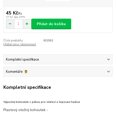
45 Kč
/
Ks
37 Kč
bez DPH
Přidat do košíku
Číslo produktu:
I02301
Hlídat cenu / dostupnost
Kompletní specifikace
Komentáře
0
Kompletní specifikace
Výpustný kohoutek s pákou pro stáčecí a čepovací hadice
Plastový otočný kohoutek -