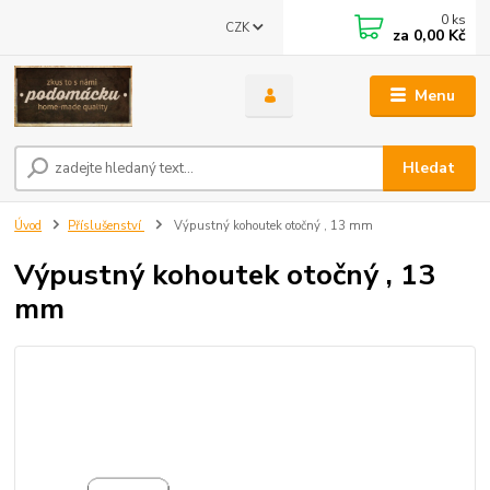
0
ks
CZK
za
0,00 Kč
Menu
Hledat
Úvod
Příslušenství
Výpustný kohoutek otočný , 13 mm
Výpustný kohoutek otočný , 13
mm