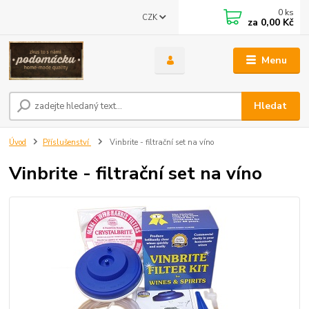
0
ks
CZK
za
0,00 Kč
Menu
Hledat
Úvod
Příslušenství
Vinbrite - filtrační set na víno
Vinbrite - filtrační set na víno