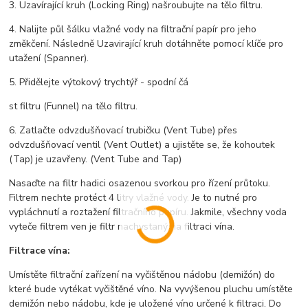
3. Uzavírající kruh (Locking Ring) našroubujte na tělo filtru.
4. Nalijte půl šálku vlažné vody na filtrační papír pro jeho
změkčení. Následně Uzavirající kruh dotáhněte pomocí klíče pro
utažení (Spanner).
5. Přidělejte výtokový trychtýř - spodní čá
st filtru (Funnel) na tělo filtru.
6. Zatlačte odvzdušňovací trubičku (Vent Tube) přes
odvzdušňovací ventil (Vent Outlet) a ujistěte se, že kohoutek
(Tap) je uzavřeny. (Vent Tube and Tap)
Nasaďte na filtr hadici osazenou svorkou pro řízení průtoku.
Filtrem nechte protéct 4 litry vlažné vody. Je to nutné pro
vypláchnutí a roztažení filtračního papíru. Jakmile, všechny voda
vyteče filtrem ven je filtr nachystaný na filtraci vína.
Filtrace vína:
Umístěte filtrační zařízení na vyčištěnou nádobu (demižón) do
které bude vytékat vyčištěné víno. Na vyvýšenou pluchu umístěte
demižón nebo nádobu, kde je uložené víno určené k filtraci. Do