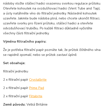
nádoby vložte stáčecí hadici osazenou svorkou regulace průtoku.
Otevřete kohoutek na ovzdušňovací hadici (Vent Tube and Tap),
a ústy natáhněte víno do filtrační jednotky. Následně kohoutek
uzavřete. Jakmile bude nádoba plná, nebo chcete ukončit filtraci,
uzavřete svorku pro řízení průtoku, stáčecí hadici a otevřete
odvzdušňovací trubičku. Po každé filtraci důkladně vyčistěte
všechny části filtrační jednotky.
Výměna filtračního papíru:
Že je potřeba filtrační papír poznáte tak, že průtok čištěného vína
se rapidně zpomalí, nebo se průtok zastaví úplně.
Set obsahuje:
filtrační jednotku
2 x filtrační papír
Crystalbrite
2 x filtrační papír
Prime Pad
2 x filtrační papír
Filtabrite
Země původu:
Velká Británie