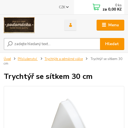
0
ks
CZK
za
0,00 Kč
Menu
Hledat
Úvod
Příslušenství
Trychtýře a odměrné válce
Trychtýř se sítkem 30
cm
Trychtýř se sítkem 30 cm