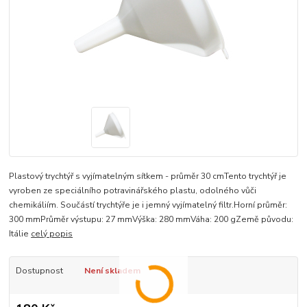
Plastový trychtýř s vyjímatelným sítkem - průměr 30 cmTento trychtýř je
vyroben ze speciálního potravinářského plastu, odolného vůči
chemikáliím. Součástí trychtýře je i jemný vyjímatelný filtr.Horní průměr:
300 mmPrůměr výstupu: 27 mmVýška: 280 mmVáha: 200 gZemě původu:
Itálie
celý popis
Dostupnost
Není skladem