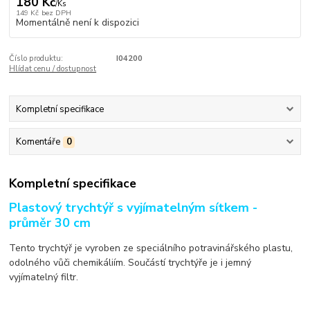
180 Kč
/
Ks
149 Kč
bez DPH
Momentálně není k dispozici
Číslo produktu:
I04200
Hlídat cenu / dostupnost
Kompletní specifikace
Komentáře
0
Kompletní specifikace
Plastový trychtýř s vyjímatelným sítkem -
průměr 30 cm
Tento trychtýř je vyroben ze speciálního potravinářského plastu,
odolného vůči chemikáliím. Součástí trychtýře je i jemný
vyjímatelný filtr.