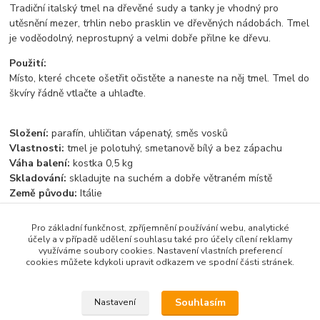
Tradiční italský tmel na dřevěné sudy a tanky je vhodný pro
utěsnění mezer, trhlin nebo prasklin ve dřevěných nádobách. Tmel
je voděodolný, neprostupný a velmi dobře přilne ke dřevu.
Použití:
Místo, které chcete ošetřit očistěte a naneste na něj tmel. Tmel do
škvíry řádně vtlačte a uhlaďte.
Složení:
parafín, uhličitan vápenatý, směs vosků
Vlastnosti:
tmel je polotuhý, smetanově bílý a bez zápachu
Váha balení:
kostka 0,5 kg
Skladování:
skladujte na suchém a dobře větraném místě
Země původu:
Itálie
Pro základní funkčnost, zpříjemnění používání webu, analytické
účely a v případě udělení souhlasu také pro účely cílení reklamy
využíváme soubory cookies. Nastavení vlastních preferencí
Zboží zařazeno v kategoriích
cookies můžete kdykoli upravit odkazem ve spodní části stránek.
Příslušenství
Souhlasím
Nastavení