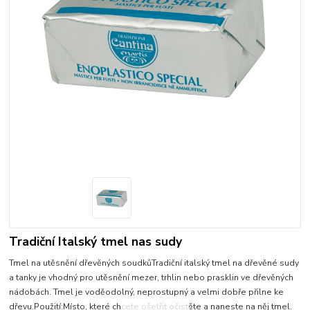
Tradiční Italský tmel nas sudy
Tmel na utěsnění dřevěných soudkůTradiční italský tmel na dřevěné sudy
a tanky je vhodný pro utěsnění mezer, trhlin nebo prasklin ve dřevěných
nádobách. Tmel je voděodolný, neprostupný a velmi dobře přilne ke
dřevu.Použití:Místo, které chcete ošetřit očistěte a naneste na něj tmel.