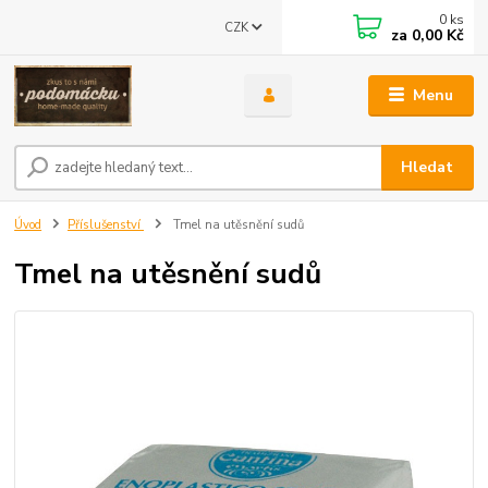
0
ks
CZK
za
0,00 Kč
Menu
Hledat
Úvod
Příslušenství
Tmel na utěsnění sudů
Tmel na utěsnění sudů