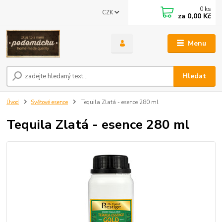
0
ks
CZK
za
0,00 Kč
Menu
Hledat
Úvod
Světové esence
Tequila Zlatá - esence 280 ml
Tequila Zlatá - esence 280 ml