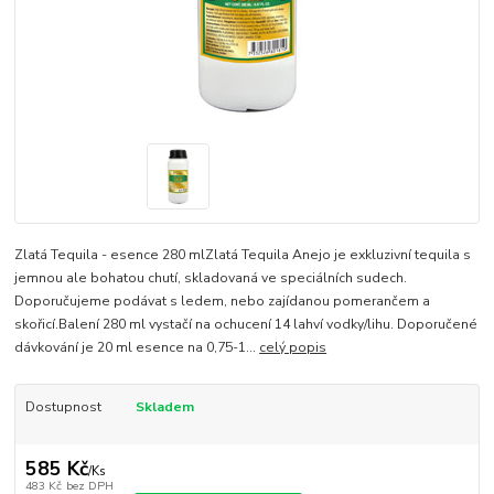
Zlatá Tequila - esence 280 mlZlatá Tequila Anejo je exkluzivní tequila s
jemnou ale bohatou chutí, skladovaná ve speciálních sudech.
Doporučujeme podávat s ledem, nebo zajídanou pomerančem a
skořicí.Balení 280 ml vystačí na ochucení 14 lahví vodky/lihu. Doporučené
dávkování je 20 ml esence na 0,75-1...
celý popis
Dostupnost
Skladem
585 Kč
/
Ks
483 Kč
bez DPH