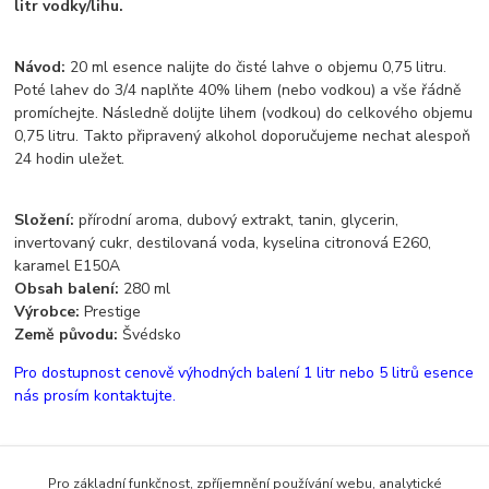
litr vodky/lihu.
Návod:
20 ml esence nalijte do čisté lahve o objemu 0,75 litru.
Poté lahev do 3/4 naplňte 40% lihem (nebo vodkou) a vše řádně
promíchejte. Následně dolijte lihem (vodkou) do celkového objemu
0,75 litru. Takto připravený alkohol doporučujeme nechat alespoň
24 hodin uležet.
Složení:
přírodní aroma, dubový extrakt, tanin, glycerin,
invertovaný cukr, destilovaná voda, kyselina citronová E260,
karamel E150A
Obsah balení:
280 ml
Výrobce:
Prestige
Země původu:
Švédsko
Pro dostupnost cenově výhodných balení 1 litr nebo 5 litrů esence
nás prosím kontaktujte.
Pro základní funkčnost, zpříjemnění používání webu, analytické