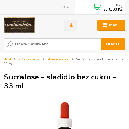
0
ks
CZK
za
0,00 Kč
Menu
Hledat
Úvod
Světové esence
Likérové esence
Sucralose - sladidlo bez cukru -
33 ml
Sucralose - sladidlo bez cukru -
33 ml