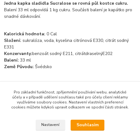
Jedna kapka sladidla Sucralose se rovná půl kostce cukru.
Balení 33 ml odpovídá 1 kg cukru. Součásti balení je kapátko pro
snadné dávkování.
Kalorická hodnota:
0 Cal
Složení:
sukralóza, voda, kyselina citrónová E330, citrát sodný
E331
Konzervanty:
benzoát sodný E211,
citrát
draselný
E202
Balení:
33 ml
Země Původu:
Švédsko
Pro základní funkčnost, zpříjemnění používání webu, analytické
Zboží zařazeno v kategoriích
účely a v případě udělení souhlasu také pro účely cílení reklamy
využíváme soubory cookies. Nastavení vlastních preferencí
Sirupy bez cukru
cookies můžete kdykoli upravit odkazem ve spodní části stránek.
Likérové esence
Souhlasím
Nastavení