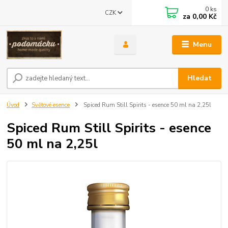
0
ks
CZK
za
0,00 Kč
Menu
Hledat
Úvod
Světové esence
Spiced Rum Still Spirits - esence 50 ml na 2,25l
Spiced Rum Still Spirits - esence
50 ml na 2,25l