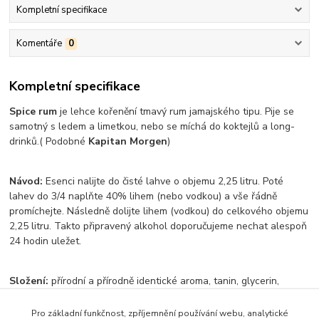
Kompletní specifikace
Komentáře
0
Kompletní specifikace
Spice rum
je lehce kořenění tmavý rum jamajského tipu. Pije se
samotný s ledem a limetkou, nebo se míchá do koktejlů a long-
drinků.( Podobné
Kapitan Morgen
)
Návod:
Esenci nalijte do čisté lahve o objemu 2,25 litru. Poté
lahev do 3/4 naplňte 40% lihem (nebo vodkou) a vše řádně
promíchejte. Následně dolijte lihem (vodkou) do celkového objemu
2,25 litru. Takto připravený alkohol doporučujeme nechat alespoň
24 hodin uležet.
Složení:
přírodní a přírodně identické aroma, tanin, glycerin,
invertovaný cukr, destilovaná voda, karamel E150A
Obsah balení:
50 ml
Pro základní funkčnost, zpříjemnění používání webu, analytické