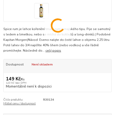
Spice rum je lehce kořenění tmavý rum jamajského tipu. Pije se samotný
s ledem a limetkou, nebo se míchá do koktejlů a long-drinků.( Podobné
Kapitan Morgen)Návod: Esenci nalijte do čisté lahve o objemu 2,25 litru.
Poté lahev do 3/4 naplňte 40% lihem (nebo vodkou) a vše řádně
promíchejte. Následně do...
celý popis
Dostupnost
Není skladem
149 Kč
/
Ks
123 Kč
bez DPH
Momentálně není k dispozici
Číslo produktu:
R30134
Hlídat cenu / dostupnost