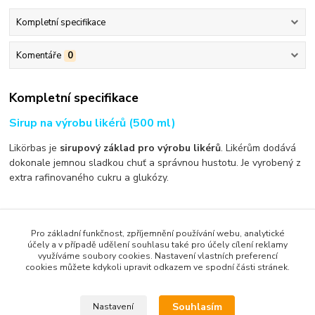
Kompletní specifikace
Komentáře
0
Kompletní specifikace
Sirup na výrobu likérů (500 ml)
Likörbas je
sirupový základ pro výrobu likérů
. Likérům dodává
dokonale jemnou sladkou chuť a správnou hustotu. Je vyrobený z
extra rafinovaného cukru a glukózy.
Dávkování:
Postupujte podle návodu na Vámi vybraný domácí
likér. 130 ml sirupového základu odpovídá 100 g cukru.
Pro základní funkčnost, zpříjemnění používání webu, analytické
účely a v případě udělení souhlasu také pro účely cílení reklamy
Složení:
rafinovaný cukerný sirup (infuzní sirup), glukóza, invertní
využíváme soubory cookies. Nastavení vlastních preferencí
cookies můžete kdykoli upravit odkazem ve spodní části stránek.
cukr, stabilizátor, kyselina citrónová, E 211
Obsah balení:
0,5 litr
Země původu:
Švédsko
Souhlasím
Nastavení