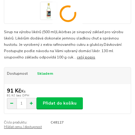
Sirup na výrobu likérů (500 ml)Likörbas je sirupový základ pro výrobu
likérů. Likérům dodává dokonale jemnou sladkou chuť a správnou
hustotu. Je vyrobený z extra rafinovaného cukru a glukózy.Dávkování:
Postupujte podle návodu na Vámi vybraný domácí likér. 130 ml
sirupového základu odpovídá 100 g cuk...
celý popis
Dostupnost
Skladem
91 Kč
/
Ks
81 Kč
bez DPH
Přidat do košíku
Číslo produktu:
C48127
Hlídat cenu / dostupnost