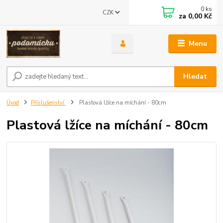
0
ks
CZK
za
0,00 Kč
Menu
Hledat
Úvod
Příslušenství
Plastová lžíce na míchání - 80cm
Plastová lžíce na míchání - 80cm