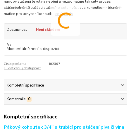
nádoby stáčená tekutina nepění a nezpomaluje tak celý proces
stáčení/plnění.Součásti stáčecího setu:- výpust s kohoutkem- těsnění-
matice pro uchycení kohoutk...
celý popis
Dostupnost
Není skladem
/
ks
Momentálně není k dispozici
Číslo produktu:
I02307
Hlídat cenu / dostupnost
Kompletní specifikace
Komentáře
0
Kompletní specifikace
Pákový kohoutek 3/4" s trubicí pro stáčení piva či vína