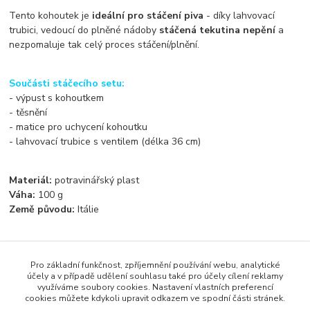
Tento kohoutek je
ideální pro stáčení piva
- díky lahvovací
trubici, vedoucí do plněné nádoby
stáčená tekutina nepění
a
nezpomaluje tak celý proces stáčení/plnění.
Součásti stáčecího setu:
- výpust s kohoutkem
- těsnění
- matice pro uchycení kohoutku
- lahvovací trubice s ventilem (délka 36 cm)
Materiál:
potravinářský plast
Váha:
100 g
Země původu:
Itálie
Pro základní funkčnost, zpříjemnění používání webu, analytické
Zboží zařazeno v kategoriích
účely a v případě udělení souhlasu také pro účely cílení reklamy
využíváme soubory cookies. Nastavení vlastních preferencí
Příslušenství
cookies můžete kdykoli upravit odkazem ve spodní části stránek.