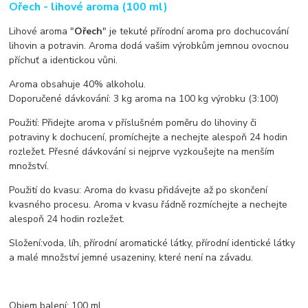
Ořech - lihové aroma (100 ml)
Lihové aroma "
Ořech
" je tekuté přírodní aroma pro dochucování
lihovin a potravin. Aroma dodá vašim výrobkům jemnou ovocnou
příchuť a identickou vůni.
Aroma obsahuje 40% alkoholu.
Doporučené dávkování: 3 kg aroma na 100 kg výrobku (3:100)
Použití: Přidejte aroma v příslušném poměru do lihoviny či
potraviny k dochucení, promíchejte a nechejte alespoň 24 hodin
rozležet. Přesné dávkování si nejprve vyzkoušejte na menším
množství.
Použití do kvasu: Aroma do kvasu přidávejte až po skončení
kvasného procesu. Aroma v kvasu řádně rozmíchejte a nechejte
alespoň 24 hodin rozležet.
Složení:voda, líh, přírodní aromatické látky, přírodní identické látky
a malé množství jemné usazeniny, které není na závadu.
Objem balení: 100 ml