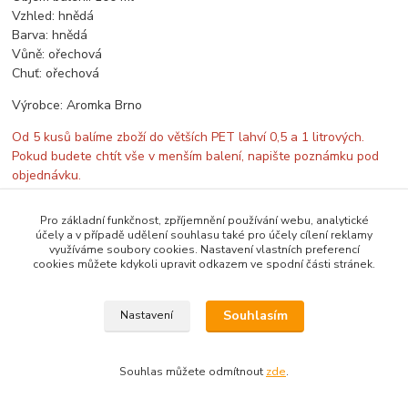
Vzhled: hnědá
Barva: hnědá
Vůně: ořechová
Chuť: ořechová
Výrobce: Aromka Brno
Od 5 kusů balíme zboží do větších PET lahví 0,5 a 1 litrových.
Pokud budete chtít vše v menším balení, napište poznámku pod
objednávku.
Pro základní funkčnost, zpříjemnění používání webu, analytické
účely a v případě udělení souhlasu také pro účely cílení reklamy
využíváme soubory cookies. Nastavení vlastních preferencí
Zboží zařazeno v kategoriích
cookies můžete kdykoli upravit odkazem ve spodní části stránek.
České aroma
Souhlasím
Nastavení
Souhlas můžete odmítnout
zde
.
Vytvořeno na
Eshop-rychle.cz