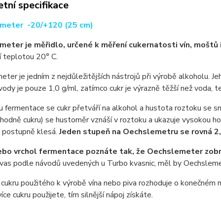
tní specifikace
meter -20/+120 (25 cm)
eter je měřidlo, určené k měření cukernatosti vín, moštů i
í teplotou 20° C.
ter je jedním z nejdůležitějších nástrojů při výrobě alkoholu. J
ody je pouze 1,0 g/ml, zatímco cukr je výrazně těžší než voda, t
 fermentace se cukr přetváří na alkohol a hustota roztoku se sn
hodně cukru) se hustoměr vznáší v roztoku a ukazuje vysokou h
u postupně klesá.
Jeden stupeň na Oechslemetru se rovná 2,
bo vrchol fermentace poznáte tak, že Oechslemeter zobraz
kvas podle návodů uvedených u Turbo kvasnic, měl by Oechsleme
cukru použitého k výrobě vína nebo piva rozhoduje o konečném m
íce cukru použijete, tím silnější nápoj získáte.