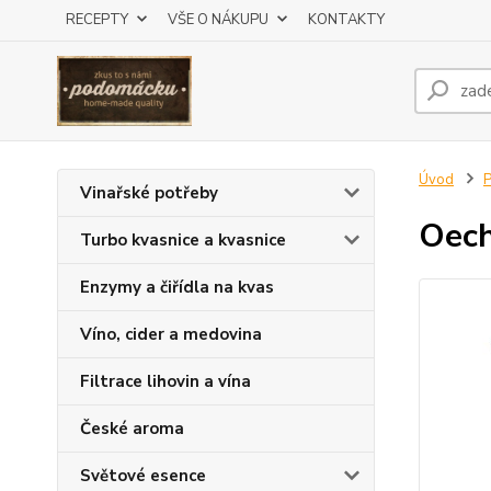
RECEPTY
VŠE O NÁKUPU
KONTAKTY
Úvod
P
Vinařské potřeby
Oech
Turbo kvasnice a kvasnice
Enzymy a čiřídla na kvas
Víno, cider a medovina
Filtrace lihovin a vína
České aroma
Světové esence