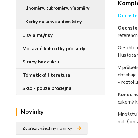
Komple
lihoměry, cukroměry, vínoměry
Oechsle
Korky na lahve a demižóny
Oechslem
referenčn
Lisy a mlýnky
Oeschleme
Mosazné kohoutky pro sudy
Hustota v
Sirupy bez cukru
V průběhu
obsahuje 
Tématická literatura
v roztok
Sklo - pouze prodejna
Konec ne
cukerný 
Novinky
Množství 
mít. Čím v
Zobrazit všechny novinky