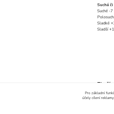
Suchá či
Suché -7
Polosuch
Sladké +
Sladší +
Zboží 
Pro základní funk
Přísl
účely cílení reklam