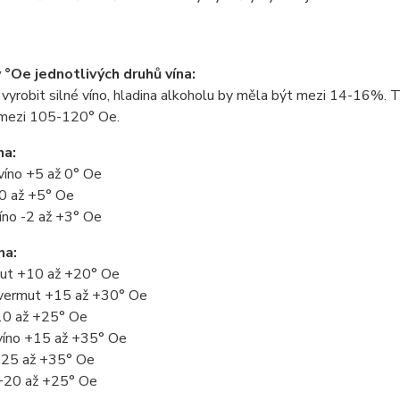
°Oe jednotlivých druhů vína:
 vyrobit silné víno, hladina alkoholu by měla být mezi 14-16%
mezi 105-120° Oe.
na:
víno +5 až 0° Oe
 0 až +5° Oe
íno -2 až +3° Oe
na:
mut +10 až +20° Oe
vermut +15 až +30° Oe
10 až +25° Oe
víno +15 až +35° Oe
25 až +35° Oe
+20 až +25° Oe