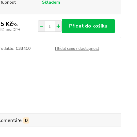
tupnost
Skladem
5 Kč
/
Ks
Přidat do košíku
 Kč
bez DPH
roduktu:
C33410
Hlídat cenu / dostupnost
Komentáře
0