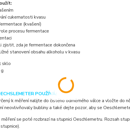
oužít:
vašením
ování cukernatosti kvasu
fermentace (kvašení)
trole procesu fermentace
entaci
li zjistit, zda je fermentace dokončena
bližné stanovení obsahu alkoholu v kvasu
:
sklo
 g
OECHSLEMETER POUŽÍVÁ:
čený k měření nalijte do čistého odměrného válce a vložte do ně
í neovlivňovaly bubliny a také dejte pozor, aby se Oeschlemete
měření se poté rozbrazí na stupnici Oeschlemetru. Rozsah stup
 stupnice).