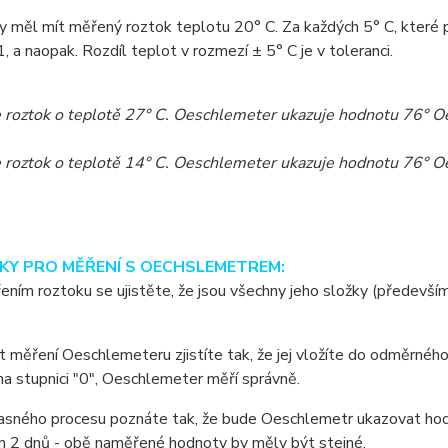
y měl mít měřený roztok teplotu 20° C. Za každých 5° C, které
, a naopak. Rozdíl teplot v rozmezí ± 5° C je v toleranci.
 roztok o teplotě 27° C. Oeschlemeter ukazuje hodnotu 76° O
 roztok o teplotě 14° C. Oeschlemeter ukazuje hodnotu 76° 
KY PRO MĚŘENÍ S OECHSLEMETREM:
ním roztoku se ujistěte, že jsou všechny jeho složky (předevší
 měření Oeschlemeteru zjistíte tak, že jej vložíte do odměrnéh
a stupnici "0", Oeschlemeter měří správně.
sného procesu poznáte tak, že bude Oeschlemetr ukazovat hodnotu
 2 dnů - obě naměřené hodnoty by měly být stejné.