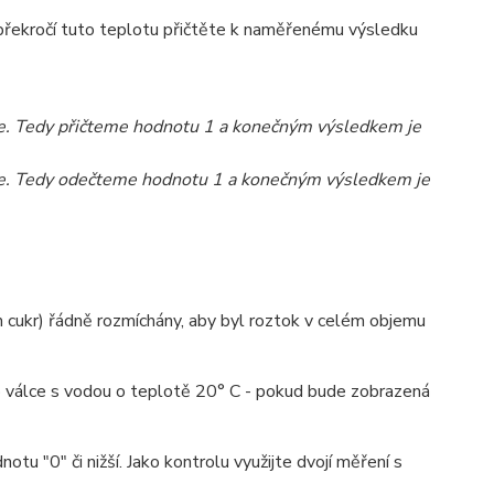
 překročí tuto teplotu přičtěte k naměřenému výsledku
e. Tedy přičteme hodnotu 1 a konečným výsledkem je
Oe. Tedy odečteme hodnotu 1 a konečným výsledkem je
m cukr) řádně rozmíchány, aby byl roztok v celém objemu
o válce s vodou o teplotě 20° C - pokud bude zobrazená
 "0" či nižší. Jako kontrolu využijte dvojí měření s