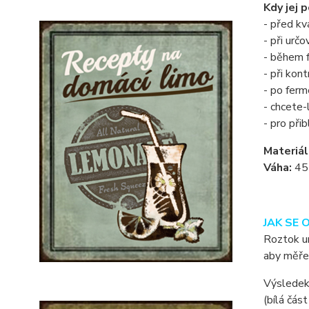
Kdy jej p
- před k
- při urč
- během 
- při kon
- po ferm
- chcete-
- pro při
Materiál
Váha:
45
JAK SE 
Roztok ur
aby měřen
Výsledek 
(bílá část