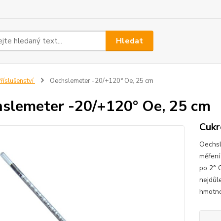
Hledat
říslušenství
Oechslemeter -20/+120° Oe, 25 cm
slemeter -20/+120° Oe, 25 cm
Cukr
Oechsl
měření
po 2° 
nejdůle
hmotno