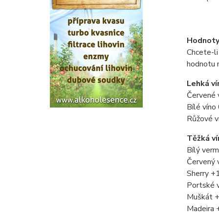
Hodnoty 
Chcete-li
hodnotu 
Lehká ví
Červené 
Bílé víno
Růžové v
Těžká ví
Bílý ver
Červený 
Sherry +
Portské 
Muškát +
Madeira 