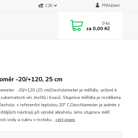
Přihlášení
CZK
0
ks
za
0,00 Kč
oměr -20/+120, 25 cm
emeter -20/+120 (25 cm)Oechslemeter je měřidlo, určené k
 cukernatosti vín, moštů i kvasů. Stupnice měřidla je rozdělena
Oechsle, s referenční teplotou 20° C.Oeschlemeter je jedním z
žitějších nástrojů při výrobě alkoholu. Jeho stupnice měří
sti vody a cukru v roztoku...
celý popis