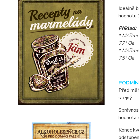
Ideálně b
hodnotu 1
Příklad:
* Měříme
77° Oe.
* Měříme
75° Oe.
PODMÍN
Před měře
stejný.
Správnost
hodnota n
Konec kva
odstupem