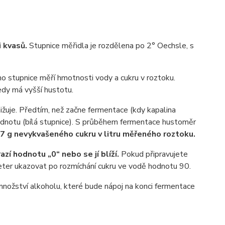
 kvasů.
Stupnice měřidla je rozdělena po 2° Oechsle, s
eho stupnice měří hmotnosti vody a cukru v roztoku.
edy má vyšší hustotu.
ižuje. Předtím, než začne fermentace (kdy kapalina
odnotu (bílá stupnice). S průběhem fermentace hustoměr
7 g nevykvašeného cukru v litru měřeného roztoku.
í hodnotu „0“ nebo se jí blíží.
Pokud připravujete
ter ukazovat po rozmíchání cukru ve vodě hodnotu 90.
nožství alkoholu, které bude nápoj na konci fermentace