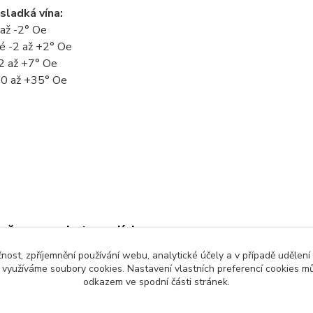
 sladká vína:
 až -2° Oe
é -2 až +2° Oe
2 až +7° Oe
10 až +35° Oe
zařazeno v kategoriích
čnost, zpříjemnění používání webu, analytické účely a v případě udělení
ušenství
y využíváme soubory cookies. Nastavení vlastních preferencí cookies mů
odkazem ve spodní části stránek.