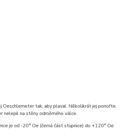
j Oeschlemeter tak, aby plaval. Několikrát jej ponořte,
r nelepil na stěny odměrného válce.
nice je od -20° Oe (černá část stupnice) do +120° Oe