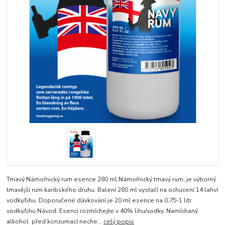
Tmavý Námořnický rum esence 280 ml.Námořnický tmavý rum, je výborný
tmavější rum karibského druhu. Balení 280 ml vystačí na ochucení 14 lahví
vodky/lihu. Doporučené dávkování je 20 ml esence na 0,75-1 litr
vodky/lihu.Návod: Esenci rozmíchejte v 40% lihu/vodky. Namíchaný
alkohol před konzumací neche...
celý popis