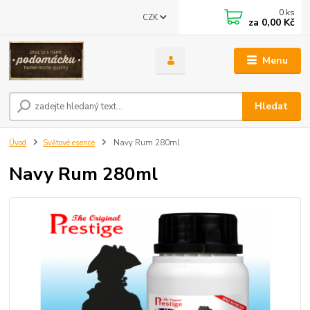
0
ks
CZK
za
0,00 Kč
Menu
Hledat
Úvod
Světové esence
Navy Rum 280ml
Navy Rum 280ml