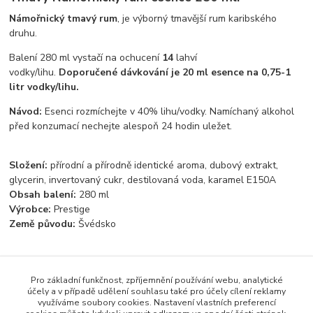
Námořnický tmavý rum
, je výborný tmavější rum karibského
druhu.
Balení 280 ml vystačí na ochucení
14
lahví
vodky/lihu.
Doporučené dávkování je 20 ml esence na 0,75-1
litr vodky/lihu.
Návod:
Esenci rozmíchejte v 40% lihu/vodky. Namíchaný alkohol
před konzumací nechejte alespoň 24 hodin uležet.
Složení:
přírodní a přírodně identické aroma, dubový extrakt,
glycerin, invertovaný cukr, destilovaná voda, karamel E150A
Obsah balení:
280 ml
Výrobce:
Prestige
Země původu:
Švédsko
Pro základní funkčnost, zpříjemnění používání webu, analytické
Zboží zařazeno v kategoriích
účely a v případě udělení souhlasu také pro účely cílení reklamy
využíváme soubory cookies. Nastavení vlastních preferencí
Světové esence