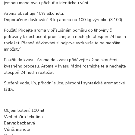
jemnou mandlovou příchuť a identickou vůni.
Aroma obsahuje 40% alkoholu.
Doporučené dávkování: 3 kg aroma na 100 kg výrobku (3:100)
Použití: Přidejte aroma v příslušném poměru do lihoviny či
potraviny k dochucení, promíchejte a nechejte alespoň 24 hodin
rozležet. Přesné dávkování si nejprve vyzkoušejte na menším
množství.
Použití do kvasu: Aroma do kvasu přidávejte až po skončení
kvasného procesu. Aroma v kvasu řádně rozmíchejte a nechejte
alespoň 24 hodin rozležet.
Složení: voda, líh, přírodní silice, přírodní i syntetické aromatické
látky.
Objem balení: 100 ml
Vzhled: čirá tekutina
Barva: bezbarvá
Vůně: mandle