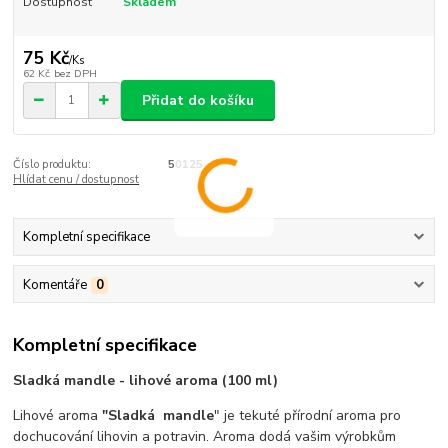
Dostupnost
Skladem
75 Kč
/
Ks
62 Kč
bez DPH
Přidat do košíku
Číslo produktu:
50125
Hlídat cenu / dostupnost
Kompletní specifikace
Komentáře
0
Kompletní specifikace
Sladká mandle - lihové aroma (100 ml)
Lihové aroma
"Sladká mandle
" je tekuté přírodní aroma pro
dochucování lihovin a potravin. Aroma dodá vašim výrobkům