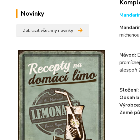
Komple
Novinky
Mandari
Mandari
Zobrazit všechny novinky
míchanou
Návod:
E
promíchej
alespoň 2
Složení:
Obsah ba
Výrobce
Země pů