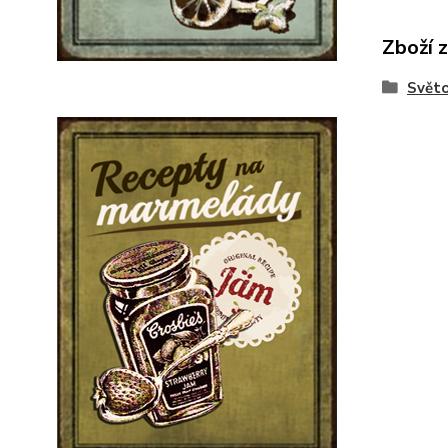
Zboží 
Svět