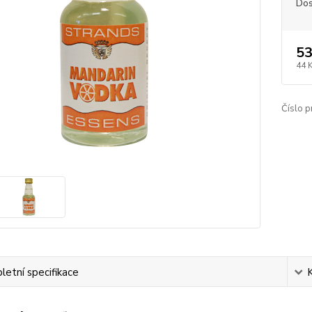
Dos
53
44 
Číslo p
etní specifikace