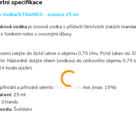
tní specifikace
n Vodka/STRANDS - esence 25 ml
nková vodka
je ovocná vodka s příchutí čerstvých zralých mand
 s tonikem nebo s ovocnými džusy.
senci nalijte do čisté lahve o objemu 0,75 litru. Poté lahev do
te. Následně dolijte lihem (vodkou) do celkového objemu 0,75 l
4 hodin uležet.
přírodní a přírodně identické aroma, alkohol (max. 19%)
lení:
25 ml
:
Strands
vodu:
Švédsko