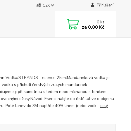
Přihlášení
CZK
0
ks
za
0,00 Kč
in Vodka/STRANDS - esence 25 mlMandarinková vodka je
 vodka s příchutí čerstvých zralých mandarinek.
čujeme ji pít samotnou s ledem nebo míchanou s tonikem
 ovocnými džusy.Návod: Esenci nalijte do čisté lahve o objemu
itru. Poté lahev do 3/4 naplňte 40% lihem (nebo vodk...
celý