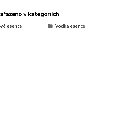
zařazeno v kategoriích
ové esence
Vodka esence