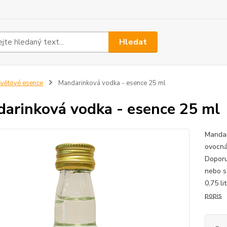
Hledat
větové esence
Mandarinková vodka - esence 25 ml
arinková vodka - esence 25 ml
Mandar
ovocná
Doporu
nebo s
0,75 l
popis