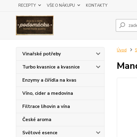
RECEPTY
VŠE O NÁKUPU
KONTAKTY
Úvod
S
Vinařské potřeby
Mand
Turbo kvasnice a kvasnice
Enzymy a čiřídla na kvas
Víno, cider a medovina
Filtrace lihovin a vína
České aroma
Světové esence