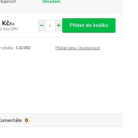
tupnost
Skladem
 Kč
/
Ks
Přidat do košíku
Kč
bez DPH
roduktu:
C41082
Hlídat cenu / dostupnost
Komentáře
0