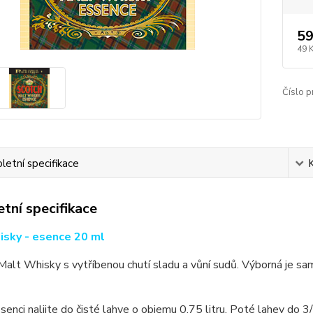
59
49 
Číslo p
etní specifikace
tní specifikace
isky - esence 20 ml
alt Whisky s vytříbenou chutí sladu a vůní sudů. Výborná je sam
senci nalijte do čisté lahve o objemu 0,75 litru. Poté lahev do