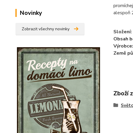
promíchej
Novinky
alespoň 2
Zobrazit všechny novinky
Složení:
Obsah ba
Výrobce
Země pů
Zboží 
Svět