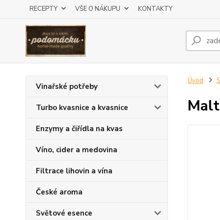
RECEPTY
VŠE O NÁKUPU
KONTAKTY
Úvod
S
Vinařské potřeby
Malt
Turbo kvasnice a kvasnice
Enzymy a čiřídla na kvas
Víno, cider a medovina
Filtrace lihovin a vína
České aroma
Světové esence