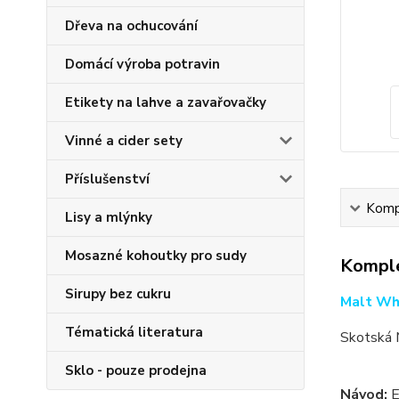
Dřeva na ochucování
Domácí výroba potravin
Etikety na lahve a zavařovačky
Vinné a cider sety
Příslušenství
Kompl
Lisy a mlýnky
Mosazné kohoutky pro sudy
Komple
Sirupy bez cukru
Malt Wh
Tématická literatura
Skotská M
Sklo - pouze prodejna
Návod:
E