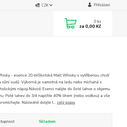
Přihlášení
CZK
0
ks
za
0,00 Kč
hisky - esence 20 mlSkotská Malt Whisky s vytříbenou chutí
a vůní sudů. Výborná je samotná na ledu nebo míchaná s
holickými nápoji.Návod: Esenci nalijte do čisté lahve o objemu
itru. Poté lahev do 3/4 naplňte 40% lihem (nebo vodkou) a vše
romíchejte. Následně dolijte l...
celý popis
tupnost
Skladem