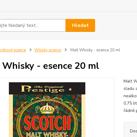
Hledat
větové esence
Whisky esence
Malt Whisky - esence 20 ml
 Whisky - esence 20 ml
Malt W
sladu 
nealko
0,75 l
řádně p
Dos