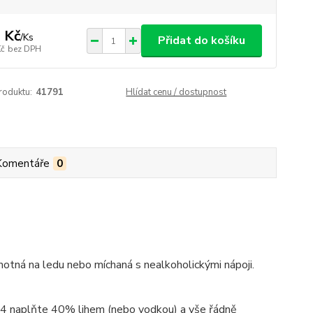
 Kč
/
Ks
Přidat do košíku
Kč
bez DPH
roduktu:
41791
Hlídat cenu / dostupnost
Komentáře
0
otná na ledu nebo míchaná s nealkoholickými nápoji.
 3/4 naplňte 40% lihem (nebo vodkou) a vše řádně