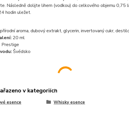
te. Následně dolijte lihem (vodkou) do celkového objemu 0,75 l
4 hodin uležet.
přírodní aroma, dubový extrakt, glycerin, invertovaný cukr, des
lení:
20 ml
:
Prestige
vodu:
Švédsko
zařazeno v kategoriích
ové esence
Whisky esence