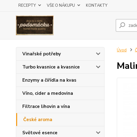
RECEPTY
VŠE O NÁKUPU
KONTAKTY
Úvod
Č
Vinařské potřeby
Mali
Turbo kvasnice a kvasnice
Enzymy a čiřídla na kvas
Víno, cider a medovina
Filtrace lihovin a vína
České aroma
Světové esence