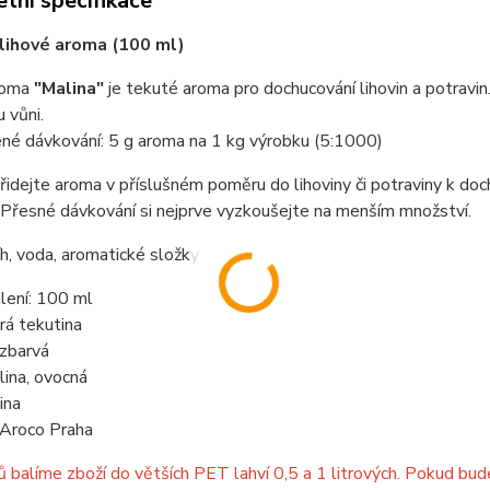
tní specifikace
 lihové aroma (100 ml)
roma
"Malina"
je tekuté aroma pro dochucování lihovin a potrav
u vůni.
né dávkování: 5 g aroma na 1 kg výrobku (5:1000)
Přidejte aroma v příslušném poměru do lihoviny či potraviny k do
 Přesné dávkování si nejprve vyzkoušejte na menším množství.
líh, voda, aromatické složky
lení: 100 ml
irá tekutina
ezbarvá
ina, ovocná
ina
 Aroco Praha
 balíme zboží do větších PET lahví 0,5 a 1 litrových. Pokud bu