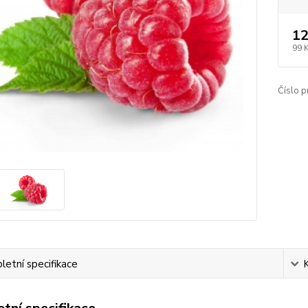
12
99 
Číslo p
etní specifikace