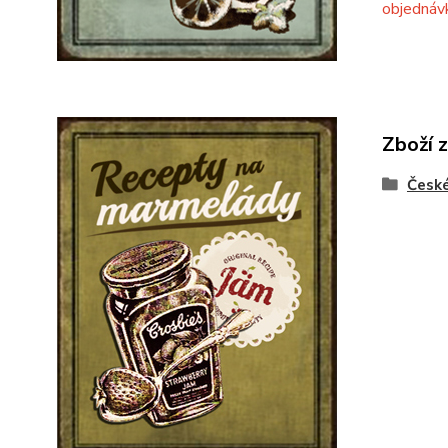
objednáv
Zboží 
Česk