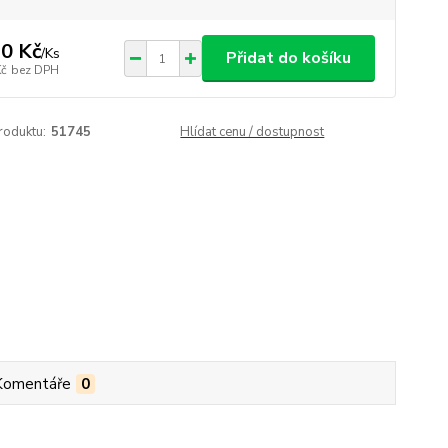
0 Kč
/
Ks
Přidat do košíku
Kč
bez DPH
roduktu:
51745
Hlídat cenu / dostupnost
Komentáře
0