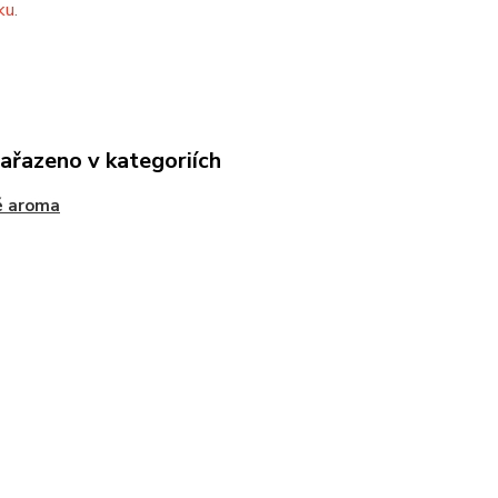
ku.
zařazeno v kategoriích
é aroma