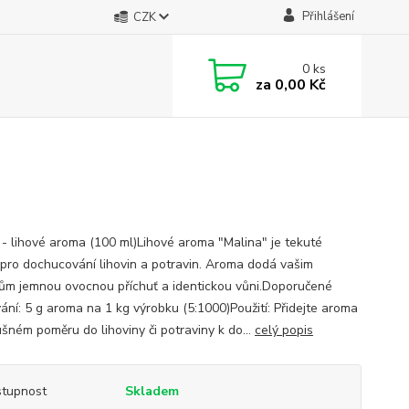
Přihlášení
CZK
0
ks
za
0,00 Kč
 - lihové aroma (100 ml)Lihové aroma "Malina" je tekuté
pro dochucování lihovin a potravin. Aroma dodá vašim
ům jemnou ovocnou příchuť a identickou vůni.Doporučené
ání: 5 g aroma na 1 kg výrobku (5:1000)Použití: Přidejte aroma
ušném poměru do lihoviny či potraviny k do...
celý popis
tupnost
Skladem