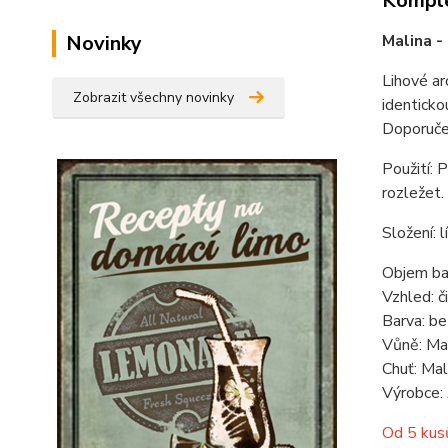
Komple
Novinky
Malina -
Lihové a
Zobrazit všechny novinky
identicko
Doporuče
Použití: 
rozležet.
Složení: 
Objem ba
Vzhled: č
Barva: b
Vůně: Mal
Chuť: Mal
Výrobce:
Od 5 kusů