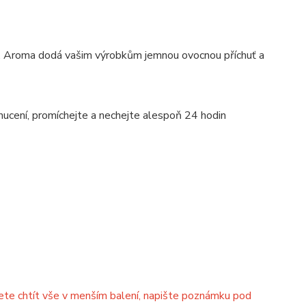
in. Aroma dodá vašim výrobkům jemnou ovocnou příchuť a
chucení, promíchejte a nechejte alespoň 24 hodin
dete chtít vše v menším balení, napište poznámku pod