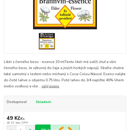
Likér z černého bezu - esence 20 mlTento likér má svěží chuť a vůni
černého bezu. Je výborný do čaje a jiných horkých nápojů. Skvěle chutná
také samotný s ledem nebo míchaný s Coca-Colou.Návod: Esenci nalijte
do čisté lahve o objemu 0,75 litru. Poté lahev do 3/4 naplňte 40% lihem
(nebo vodkou) a vše...
celý popis
Dostupnost
Skladem
49 Kč
/
Ks
40 Kč
bez DPH