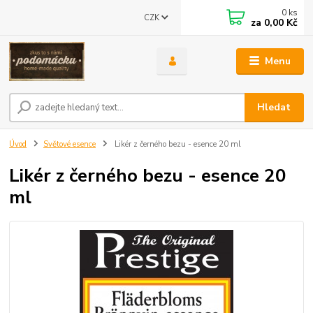
0
ks
CZK
za
0,00 Kč
Menu
Hledat
Úvod
Světové esence
Likér z černého bezu - esence 20 ml
Likér z černého bezu - esence 20
ml