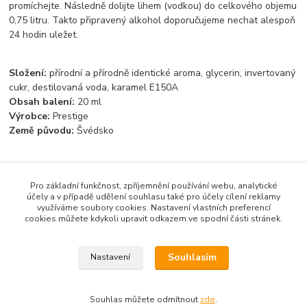
promíchejte. Následně dolijte lihem (vodkou) do celkového objemu
0,75 litru. Takto připravený alkohol doporučujeme nechat alespoň
24 hodin uležet.
Složení:
přírodní a přírodně identické aroma, glycerin, invertovaný
cukr, destilovaná voda, karamel E150A
Obsah balení:
20 ml
Výrobce:
Prestige
Země původu:
Švédsko
Pro základní funkčnost, zpříjemnění používání webu, analytické
Zboží zařazeno v kategoriích
účely a v případě udělení souhlasu také pro účely cílení reklamy
využíváme soubory cookies. Nastavení vlastních preferencí
Světové esence
cookies můžete kdykoli upravit odkazem ve spodní části stránek.
Likérové esence
Souhlasím
Nastavení
Souhlas můžete odmítnout
zde
.