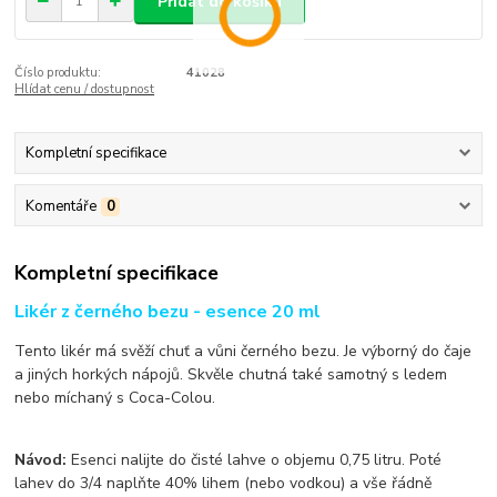
Přidat do košíku
Číslo produktu:
41028
Hlídat cenu / dostupnost
Kompletní specifikace
Komentáře
0
Kompletní specifikace
Likér z černého bezu - esence 20 ml
Tento likér má svěží chuť a vůni černého bezu. Je výborný do čaje
a jiných horkých nápojů. Skvěle chutná také samotný s ledem
nebo míchaný s Coca-Colou.
Návod:
Esenci nalijte do čisté lahve o objemu 0,75 litru. Poté
lahev do 3/4 naplňte 40% lihem (nebo vodkou) a vše řádně