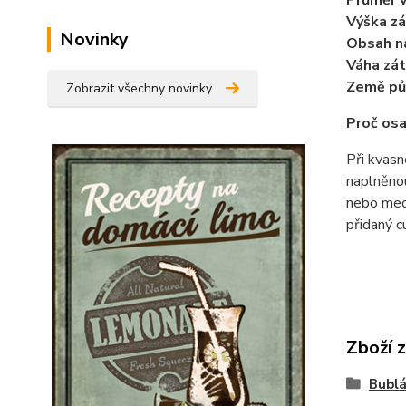
Průměr v
Výška zá
Novinky
Obsah n
Váha zát
Země pů
Zobrazit všechny novinky
Proč osa
Při kvasn
naplněno
nebo medo
přidaný c
Zboží 
Bublá