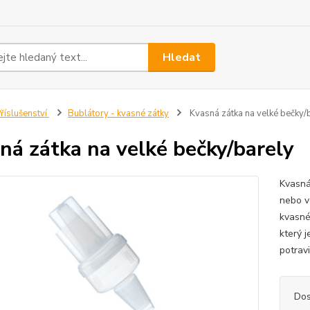
Hledat
říslušenství
Bublátory - kvasné zátky
Kvasná zátka na velké bečky/
ná zátka na velké bečky/barely
Kvasná
nebo v
kvasné
který 
potrav
Dos