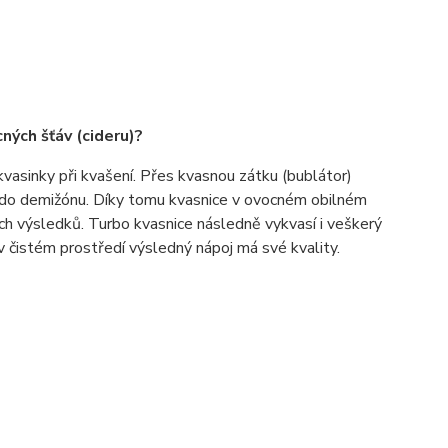
ných šťáv (cideru)?
vasinky při kvašení. Přes kvasnou zátku (bublátor)
 do demižónu. Díky tomu kvasnice v ovocném obilném
ch výsledků. Turbo kvasnice následně vykvasí i veškerý
v čistém prostředí výsledný nápoj má své kvality.