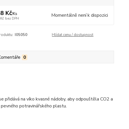
8 Kč
/
Ks
Momentálně není k dispozici
 Kč
bez DPH
roduktu:
I05050
Hlídat cenu / dostupnost
Komentáře
0
 se přidává na víko kvasné nádoby, aby odpouštěla CO2 a
z pevného potravinářského plastu.