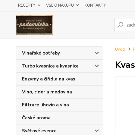
RECEPTY
VŠE O NÁKUPU
KONTAKTY
Úvod
P
Vinařské potřeby
Kvas
Turbo kvasnice a kvasnice
Enzymy a čiřídla na kvas
Víno, cider a medovina
Filtrace lihovin a vína
České aroma
Světové esence