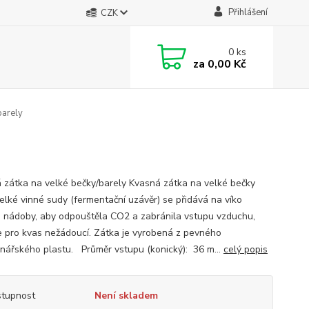
Přihlášení
CZK
0
ks
za
0,00 Kč
barely
 zátka na velké bečky/barely Kvasná zátka na velké bečky
elké vinné sudy (fermentační uzávěr) se přidává na víko
 nádoby, aby odpouštěla CO2 a zabránila vstupu vzduchu,
je pro kvas nežádoucí. Zátka je vyrobená z pevného
inářského plastu. Průměr vstupu (konický): 36 m...
celý popis
tupnost
Není skladem