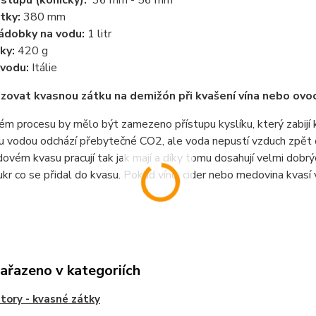
stupu (konický):
36 mm - 56 mm
tky:
380 mm
ádobky na vodu:
1 litr
ky:
420 g
vodu:
Itálie
zovat kvasnou zátku na demižón při kvašení vína nebo ovoc
ém procesu by mělo být zamezeno přístupu kyslíku, který zabijí k
u vodou odchází přebytečné CO2, ale voda nepustí vzduch zpět
vém kvasu pracují tak jak mají a díky tomu dosahují velmi dobrý
ukr co se přidal do kvasu. Pokud víno, cider nebo medovina kvasí 
zařazeno v kategoriích
tory - kvasné zátky