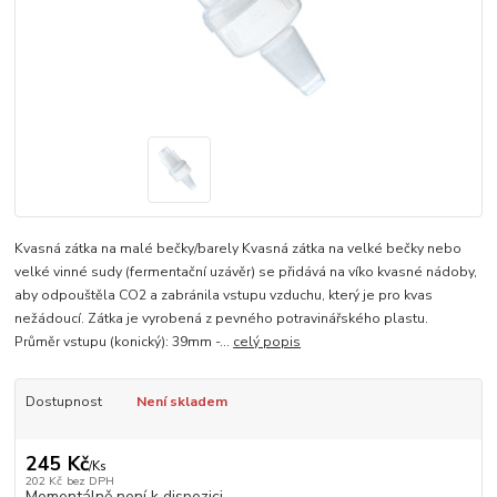
Kvasná zátka na malé bečky/barely Kvasná zátka na velké bečky nebo
velké vinné sudy (fermentační uzávěr) se přidává na víko kvasné nádoby,
aby odpouštěla CO2 a zabránila vstupu vzduchu, který je pro kvas
nežádoucí. Zátka je vyrobená z pevného potravinářského plastu.
Průměr vstupu (konický): 39mm -...
celý popis
Dostupnost
Není skladem
245 Kč
/
Ks
202 Kč
bez DPH
Momentálně není k dispozici