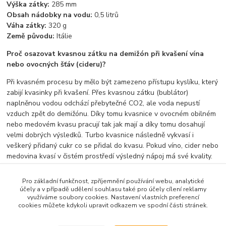
Výška zátky:
285 mm
Obsah nádobky na vodu:
0,5 litrů
Váha zátky:
320 g
Země původu:
Itálie
Proč osazovat kvasnou zátku na demižón při kvašení vína
nebo ovocných šťáv (cideru)?
Při kvasném procesu by mělo být zamezeno přístupu kyslíku, který
zabijí kvasinky při kvašení. Přes kvasnou zátku (bublátor)
naplněnou vodou odchází přebytečné CO2, ale voda nepustí
vzduch zpět do demižónu. Díky tomu kvasnice v ovocném obilném
nebo medovém kvasu pracují tak jak mají a díky tomu dosahují
velmi dobrých výsledků. Turbo kvasnice následně vykvasí i
veškerý přidaný cukr co se přidal do kvasu. Pokud víno, cider nebo
medovina kvasí v čistém prostředí výsledný nápoj má své kvality.
Pro základní funkčnost, zpříjemnění používání webu, analytické
účely a v případě udělení souhlasu také pro účely cílení reklamy
využíváme soubory cookies. Nastavení vlastních preferencí
Zboží zařazeno v kategoriích
cookies můžete kdykoli upravit odkazem ve spodní části stránek.
Bublátory - kvasné zátky