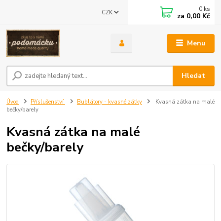
0
ks
CZK
za
0,00 Kč
Menu
Hledat
Úvod
Příslušenství
Bublátory - kvasné zátky
Kvasná zátka na malé
bečky/barely
Kvasná zátka na malé
bečky/barely