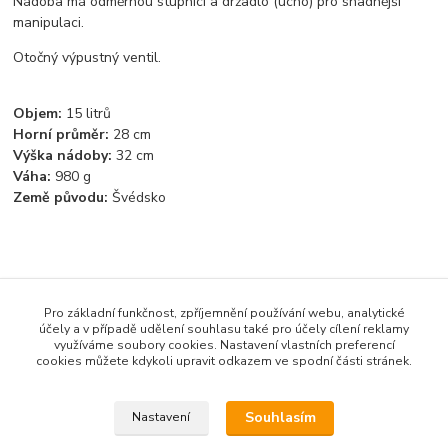
Nádoba má odměrnou stupnici a držadlo (ucho) pro snadnější
manipulaci.
Otočný výpustný ventil.
Objem:
15 litrů
Horní průměr:
28 cm
Výška nádoby:
32 cm
Váha:
980 g
Země původu:
Švédsko
Pro základní funkčnost, zpříjemnění používání webu, analytické
Zboží zařazeno v kategoriích
účely a v případě udělení souhlasu také pro účely cílení reklamy
využíváme soubory cookies. Nastavení vlastních preferencí
Příslušenství
cookies můžete kdykoli upravit odkazem ve spodní části stránek.
Bečky a kvasné nádoby
Souhlasím
Nastavení