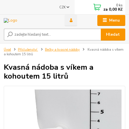
0
ks
CZK
za
0,00 Kč
Menu
Hledat
Úvod
Příslušenství
Bečky a kvasné nádoby
Kvasná nádoba s víkem
a kohoutem 15 litrů
Kvasná nádoba s víkem a
kohoutem 15 litrů