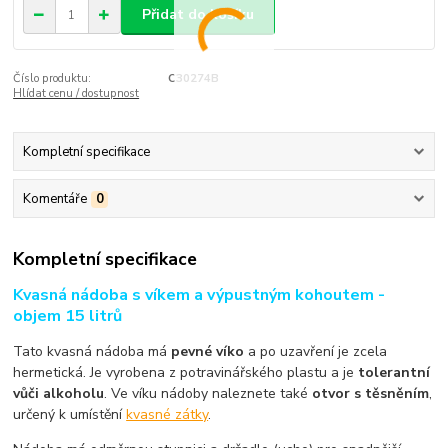
Přidat do košíku
Číslo produktu:
C30274B
Hlídat cenu / dostupnost
Kompletní specifikace
Komentáře
0
Kompletní specifikace
Kvasná nádoba s víkem a výpustným kohoutem -
objem 15 litrů
Tato kvasná nádoba má
pevné víko
a po uzavření je zcela
hermetická. Je vyrobena z potravinářského plastu a je
tolerantní
vůči alkoholu
. Ve víku nádoby naleznete také
otvor s těsněním
,
určený k umístění
kvasné zátky
.