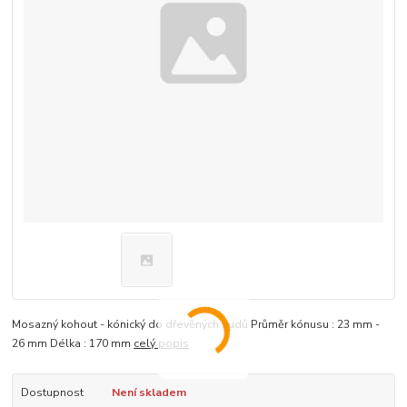
Mosazný kohout - kónický do dřevěných sudů Průměr kónusu : 23 mm -
26 mm Délka : 170 mm
celý popis
Dostupnost
Není skladem