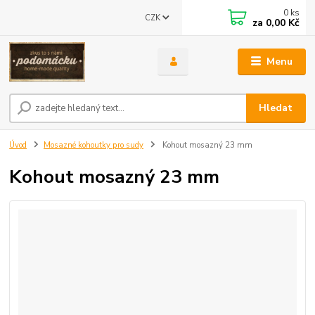
0
ks
CZK
za
0,00 Kč
Menu
Hledat
Úvod
Mosazné kohoutky pro sudy
Kohout mosazný 23 mm
Kohout mosazný 23 mm