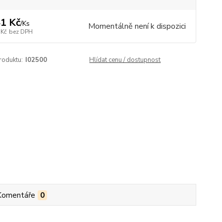
1 Kč
/
Ks
Momentálně není k dispozici
 Kč
bez DPH
roduktu:
I02500
Hlídat cenu / dostupnost
Komentáře
0