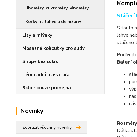
Komple
lihoměry, cukroměry, vínoměry
Stáčecí
Korky na lahve a demižóny
S touto h
lahve ne
Lisy a mlýnky
stáčené t
Mosazné kohoutky pro sudy
Podívejt
Sirupy bez cukru
Balení o
stá
Tématická literatura
pum
Sklo - pouze prodejna
výp
nás
nás
Novinky
Rozměry
Zobrazit všechny novinky
Délka stá