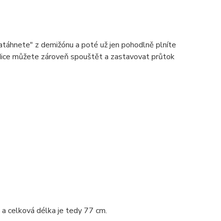
atáhnete" z demižónu a poté už jen pohodlně plníte
dice můžete zároveň spouštět a zastavovat průtok
 a celková délka je tedy 77 cm.