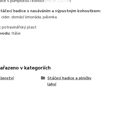
dice s pumpičkou i kohoutkem je 120 cm.
stáčecí hadice s nasáváním a výpustným kohoutkem:
o, cider, domácí limonáda, pálenka.
:
potravinářský plast
vodu:
Itálie
zařazeno v kategoriích
ušenství
Stáčecí hadice a plničky
lahví