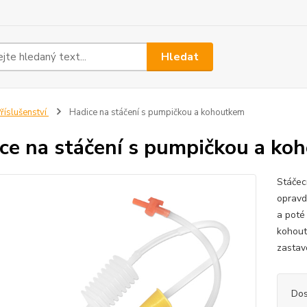
Hledat
říslušenství
Hadice na stáčení s pumpičkou a kohoutkem
ce na stáčení s pumpičkou a ko
Stáčec
opravd
a poté
kohout
zastav
Dos