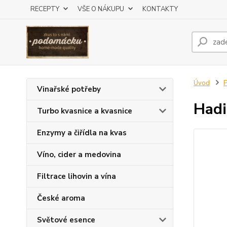
RECEPTY
VŠE O NÁKUPU
KONTAKTY
Úvod
P
Vinařské potřeby
Hadi
Turbo kvasnice a kvasnice
Enzymy a čiřídla na kvas
Víno, cider a medovina
Filtrace lihovin a vína
České aroma
Světové esence