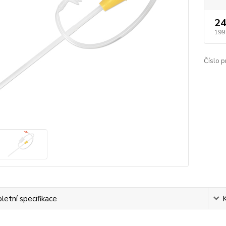
24
199
Číslo p
etní specifikace