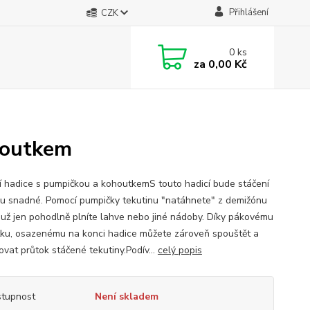
Přihlášení
CZK
0
ks
za
0,00 Kč
houtkem
í hadice s pumpičkou a kohoutkemS touto hadicí bude stáčení
u snadné. Pomocí pumpičky tekutinu "natáhnete" z demižónu
 už jen pohodlně plníte lahve nebo jiné nádoby. Díky pákovému
ku, osazenému na konci hadice můžete zároveň spouštět a
ovat průtok stáčené tekutiny.Podív...
celý popis
tupnost
Není skladem