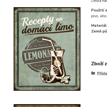
Délka ha
Použití 
pivo, vín
Materiál
Země pů
Zboží 
Přísl