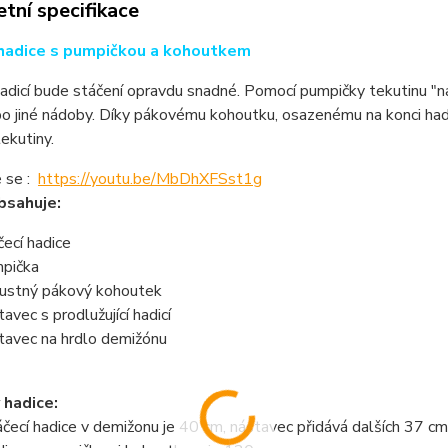
tní specifikace
 hadice s pumpičkou a kohoutkem
adicí bude stáčení opravdu snadné. Pomocí pumpičky tekutinu "n
bo jiné nádoby. Díky pákovému kohoutku, osazenému na konci ha
ekutiny.
e se :
https://youtu.be/MbDhXFSst1g
bsahuje:
čecí hadice
pička
ustný pákový kohoutek
tavec s prodlužující hadicí
tavec na hrdlo demižónu
 hadice:
čecí hadice v demižonu je 40 cm, nástavec přidává dalších 37 cm