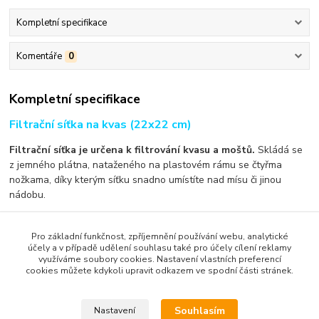
Kompletní specifikace
Komentáře
0
Kompletní specifikace
Filtrační síťka na kvas (22x22 cm)
Filtrační síťka je určena k filtrování kvasu a moštů.
Skládá se
z jemného plátna, nataženého na plastovém rámu se čtyřma
nožkama, díky kterým síťku snadno umístíte nad mísu či jinou
nádobu.
Filtrační síťku lze prát v pračce na 60°C. Před prvním použitím
doporučujeme síťku vyprat.
Pro základní funkčnost, zpříjemnění používání webu, analytické
účely a v případě udělení souhlasu také pro účely cílení reklamy
Materiál stojanu:
plast
využíváme soubory cookies. Nastavení vlastních preferencí
cookies můžete kdykoli upravit odkazem ve spodní části stránek.
Materiál síťky:
polypropylen
Rozměr:
22 x 22 cm
Země původu:
Švédsko
Souhlasím
Nastavení