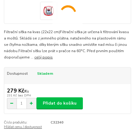
Filtrační síťka na kvas (22x22 cm)Filtrační síťka je určena k filtrování kvasu
a moštů. Skládá se z jemného plátna, nataženého na plastovém rámu
se čtyřma nožkama, díky kterým síťku snadno umístíte nad mísu či jinou
nádobu.Filtrační síťku lze prát v pračce na 60°C. Před prvním použitím
doporučujeme ...
celý popis
Dostupnost
Skladem
279 Kč
/
Ks
231 Kč
bez DPH
Přidat do košíku
Číslo produktu:
C32340
Hlídat cenu / dostupnost