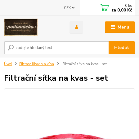
0
ks
CZK
za
0,00 Kč
Menu
Hledat
Úvod
Filtrace lihovin a vína
Filtrační síťka na kvas - set
Filtrační síťka na kvas - set